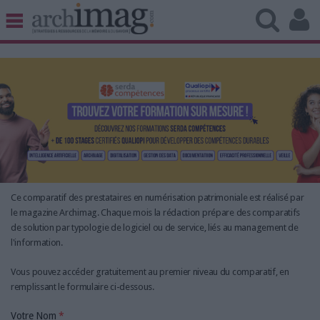
BIBLIOTHÈQUE ÉDITION
ARCHIVES PATRIMOINE
VEILLE DOCUMENTATION
DÉMAT CLOUD
UNIVERS DATA
TRAVAIL COLLABORATIF
VIE NUMÉRIQUE
NUMÉRIQUE RESPONSABLE
Ce comparatif des prestataires en numérisation patrimoniale est réalisé par
le magazine Archimag. Chaque mois la rédaction prépare des comparatifs
de solution par typologie de logiciel ou de service, liés au management de
l'information.
LES DOSSIERS
Vous pouvez accéder gratuitement au premier niveau du comparatif, en
LES NEWSLETTERS
remplissant le formulaire ci-dessous.
LE MAGAZINE
Votre Nom
*