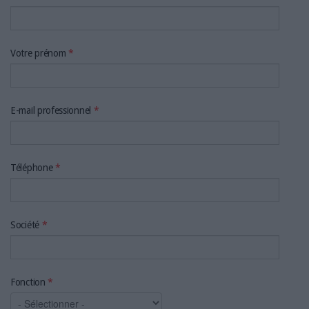
LES GUIDES PRATIQUES
LES BASES DE DONNÉES
L'ESPACE EMPLOI
Votre prénom
*
L'AGENDA
L'ANNUAIRE DES ACTEURS
LES LIVRES BLANCS
E-mail professionnel
*
LES SUPPLÉMENTS
NOS OFFRES D'ABONNEMENTS
Téléphone
*
Société
*
Fonction
*