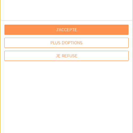
L'ANNUAIRE DES ACTEURS
J'ACCEPTE
PLUS D'OPTIONS
JE REFUSE
Tessi
Prestataire en numérisation
BUZZ
Vous avez partagé
Vous avez aimé