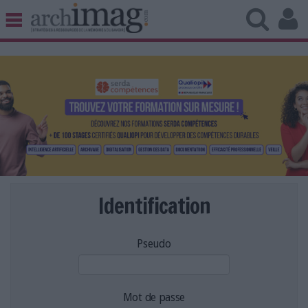
BIBLIOTHÈQUE ÉDITION
ARCHIVES PATRIMOINE
VEILLE DOCUMENTATION
DÉMAT CLOUD
UNIVERS DATA
TRAVAIL COLLABORATIF
VIE NUMÉRIQUE
NUMÉRIQUE RESPONSABLE
Identification
Pseudo
LES DOSSIERS
LES NEWSLETTERS
LE MAGAZINE
Mot de passe