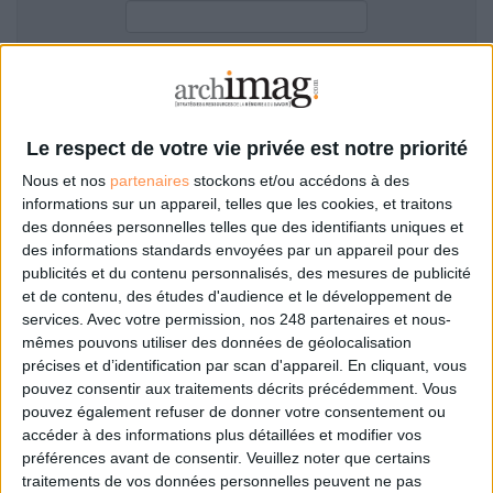
LES GUIDES PRATIQUES
LES BASES DE DONNÉES
L'ESPACE EMPLOI
Filtre anti-spam
L'AGENDA
L'ANNUAIRE DES ACTEURS
Le respect de votre vie privée est notre priorité
LES LIVRES BLANCS
Nous et nos
partenaires
stockons et/ou accédons à des
LES SUPPLÉMENTS
informations sur un appareil, telles que les cookies, et traitons
des données personnelles telles que des identifiants uniques et
NOS OFFRES D'ABONNEMENTS
des informations standards envoyées par un appareil pour des
Mot de passe oublié ?
Pas encore de compte?
publicités et du contenu personnalisés, des mesures de publicité
et de contenu, des études d'audience et le développement de
services.
Avec votre permission, nos 248 partenaires et nous-
mêmes pouvons utiliser des données de géolocalisation
précises et d’identification par scan d'appareil. En cliquant, vous
Je m'inscris pour commenter les articles
pouvez consentir aux traitements décrits précédemment. Vous
pouvez également refuser de donner votre consentement ou
ou déposer mon CV
accéder à des informations plus détaillées et modifier vos
préférences avant de consentir.
Veuillez noter que certains
traitements de vos données personnelles peuvent ne pas