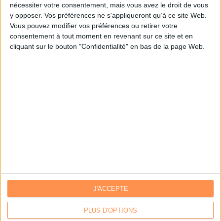
nécessiter votre consentement, mais vous avez le droit de vous
y opposer. Vos préférences ne s'appliqueront qu’à ce site Web.
Je m'inscris sur Archimag.com
Vous pouvez modifier vos préférences ou retirer votre
consentement à tout moment en revenant sur ce site et en
cliquant sur le bouton "Confidentialité" en bas de la page Web.
J'ACCEPTE
Contacts
|
Annuaire des acteurs
Communiquer avec Archimag
|
Communiquer avec ACE
PLUS D'OPTIONS