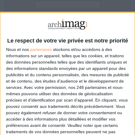
LES GUIDES PRATIQUES
LES BASES DE DONNÉES
L'ESPACE EMPLOI
Filtre anti-spam
L'AGENDA
L'ANNUAIRE DES ACTEURS
Le respect de votre vie privée est notre priorité
LES LIVRES BLANCS
Nous et nos
partenaires
stockons et/ou accédons à des
LES SUPPLÉMENTS
informations sur un appareil, telles que les cookies, et traitons
des données personnelles telles que des identifiants uniques et
NOS OFFRES D'ABONNEMENTS
des informations standards envoyées par un appareil pour des
Mot de passe oublié ?
Pas encore de compte?
publicités et du contenu personnalisés, des mesures de publicité
et de contenu, des études d'audience et le développement de
services.
Avec votre permission, nos 248 partenaires et nous-
mêmes pouvons utiliser des données de géolocalisation
précises et d’identification par scan d'appareil. En cliquant, vous
Je m'inscris pour commenter les articles
pouvez consentir aux traitements décrits précédemment. Vous
pouvez également refuser de donner votre consentement ou
ou déposer mon CV
accéder à des informations plus détaillées et modifier vos
préférences avant de consentir.
Veuillez noter que certains
traitements de vos données personnelles peuvent ne pas