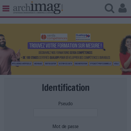
BIBLIOTHÈQUE ÉDITION
ARCHIVES PATRIMOINE
VEILLE DOCUMENTATION
DÉMAT CLOUD
UNIVERS DATA
TRAVAIL COLLABORATIF
VIE NUMÉRIQUE
NUMÉRIQUE RESPONSABLE
Identification
Pseudo
LES DOSSIERS
LES NEWSLETTERS
LE MAGAZINE
Mot de passe