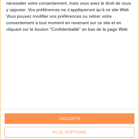
nécessiter votre consentement, mais vous avez le droit de vous
y opposer. Vos préférences ne s'appliqueront qu’à ce site Web.
Je m'inscris sur Archimag.com
Vous pouvez modifier vos préférences ou retirer votre
consentement à tout moment en revenant sur ce site et en
cliquant sur le bouton "Confidentialité" en bas de la page Web.
J'ACCEPTE
Contacts
|
Annuaire des acteurs
Communiquer avec Archimag
|
Communiquer avec ACE
PLUS D'OPTIONS