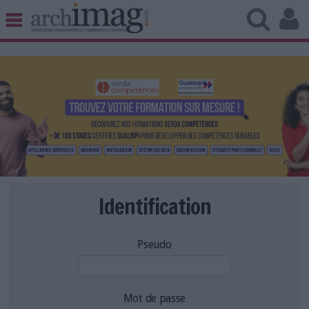
BIBLIOTHÈQUE ÉDITION
ARCHIVES PATRIMOINE
VEILLE DOCUMENTATION
DÉMAT CLOUD
UNIVERS DATA
TRAVAIL COLLABORATIF
VIE NUMÉRIQUE
NUMÉRIQUE RESPONSABLE
Identification
Pseudo
LES DOSSIERS
LES NEWSLETTERS
LE MAGAZINE
Mot de passe