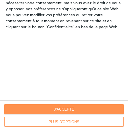
nécessiter votre consentement, mais vous avez le droit de vous
y opposer. Vos préférences ne s'appliqueront qu’à ce site Web.
Je m'inscris sur Archimag.com
Vous pouvez modifier vos préférences ou retirer votre
consentement à tout moment en revenant sur ce site et en
cliquant sur le bouton "Confidentialité" en bas de la page Web.
J'ACCEPTE
Contacts
|
Annuaire des acteurs
Communiquer avec Archimag
|
Communiquer avec ACE
PLUS D'OPTIONS