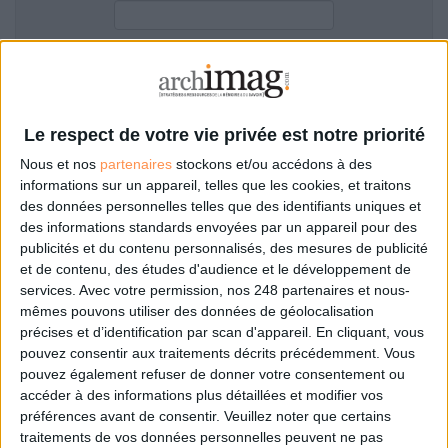
LES GUIDES PRATIQUES
LES BASES DE DONNÉES
L'ESPACE EMPLOI
Filtre anti-spam
L'AGENDA
L'ANNUAIRE DES ACTEURS
Le respect de votre vie privée est notre priorité
LES LIVRES BLANCS
Nous et nos
partenaires
stockons et/ou accédons à des
LES SUPPLÉMENTS
informations sur un appareil, telles que les cookies, et traitons
des données personnelles telles que des identifiants uniques et
NOS OFFRES D'ABONNEMENTS
des informations standards envoyées par un appareil pour des
Mot de passe oublié ?
Pas encore de compte?
publicités et du contenu personnalisés, des mesures de publicité
et de contenu, des études d'audience et le développement de
services.
Avec votre permission, nos 248 partenaires et nous-
mêmes pouvons utiliser des données de géolocalisation
précises et d’identification par scan d'appareil. En cliquant, vous
Je m'inscris pour commenter les articles
pouvez consentir aux traitements décrits précédemment. Vous
pouvez également refuser de donner votre consentement ou
ou déposer mon CV
accéder à des informations plus détaillées et modifier vos
préférences avant de consentir.
Veuillez noter que certains
traitements de vos données personnelles peuvent ne pas