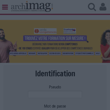
BIBLIOTHÈQUE ÉDITION
ARCHIVES PATRIMOINE
VEILLE DOCUMENTATION
DÉMAT CLOUD
UNIVERS DATA
TRAVAIL COLLABORATIF
VIE NUMÉRIQUE
NUMÉRIQUE RESPONSABLE
Identification
Pseudo
LES DOSSIERS
LES NEWSLETTERS
LE MAGAZINE
Mot de passe