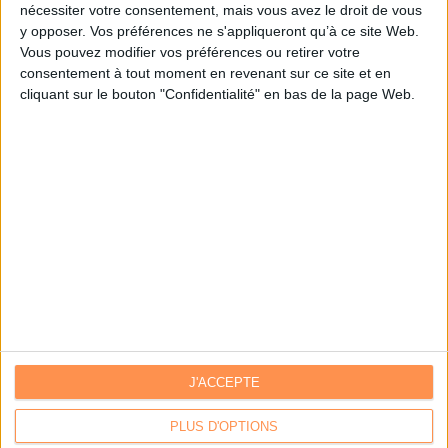
nécessiter votre consentement, mais vous avez le droit de vous
y opposer. Vos préférences ne s'appliqueront qu’à ce site Web.
Je m'inscris sur Archimag.com
Vous pouvez modifier vos préférences ou retirer votre
consentement à tout moment en revenant sur ce site et en
cliquant sur le bouton "Confidentialité" en bas de la page Web.
J'ACCEPTE
Contacts
|
Annuaire des acteurs
Communiquer avec Archimag
|
Communiquer avec ACE
PLUS D'OPTIONS