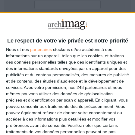
LES GUIDES PRATIQUES
LES BASES DE DONNÉES
L'ESPACE EMPLOI
Filtre anti-spam
L'AGENDA
L'ANNUAIRE DES ACTEURS
Le respect de votre vie privée est notre priorité
LES LIVRES BLANCS
Nous et nos
partenaires
stockons et/ou accédons à des
LES SUPPLÉMENTS
informations sur un appareil, telles que les cookies, et traitons
des données personnelles telles que des identifiants uniques et
NOS OFFRES D'ABONNEMENTS
des informations standards envoyées par un appareil pour des
Mot de passe oublié ?
Pas encore de compte?
publicités et du contenu personnalisés, des mesures de publicité
et de contenu, des études d'audience et le développement de
services.
Avec votre permission, nos 248 partenaires et nous-
mêmes pouvons utiliser des données de géolocalisation
précises et d’identification par scan d'appareil. En cliquant, vous
Je m'inscris pour commenter les articles
pouvez consentir aux traitements décrits précédemment. Vous
pouvez également refuser de donner votre consentement ou
ou déposer mon CV
accéder à des informations plus détaillées et modifier vos
préférences avant de consentir.
Veuillez noter que certains
traitements de vos données personnelles peuvent ne pas