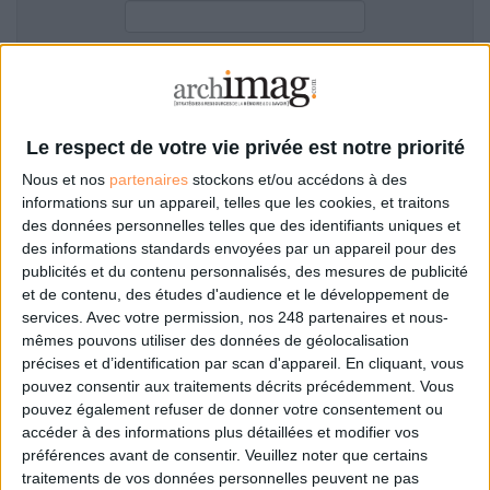
LES GUIDES PRATIQUES
LES BASES DE DONNÉES
L'ESPACE EMPLOI
Filtre anti-spam
L'AGENDA
L'ANNUAIRE DES ACTEURS
Le respect de votre vie privée est notre priorité
LES LIVRES BLANCS
Nous et nos
partenaires
stockons et/ou accédons à des
LES SUPPLÉMENTS
informations sur un appareil, telles que les cookies, et traitons
des données personnelles telles que des identifiants uniques et
NOS OFFRES D'ABONNEMENTS
des informations standards envoyées par un appareil pour des
Mot de passe oublié ?
Pas encore de compte?
publicités et du contenu personnalisés, des mesures de publicité
et de contenu, des études d'audience et le développement de
services.
Avec votre permission, nos 248 partenaires et nous-
mêmes pouvons utiliser des données de géolocalisation
précises et d’identification par scan d'appareil. En cliquant, vous
Je m'inscris pour commenter les articles
pouvez consentir aux traitements décrits précédemment. Vous
pouvez également refuser de donner votre consentement ou
ou déposer mon CV
accéder à des informations plus détaillées et modifier vos
préférences avant de consentir.
Veuillez noter que certains
traitements de vos données personnelles peuvent ne pas