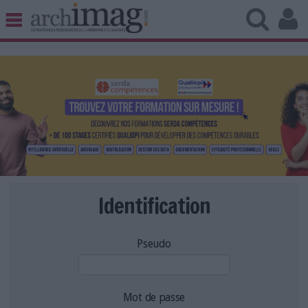
BIBLIOTHÈQUE ÉDITION
ARCHIVES PATRIMOINE
VEILLE DOCUMENTATION
DÉMAT CLOUD
UNIVERS DATA
TRAVAIL COLLABORATIF
VIE NUMÉRIQUE
NUMÉRIQUE RESPONSABLE
Identification
Pseudo
LES DOSSIERS
LES NEWSLETTERS
LE MAGAZINE
Mot de passe