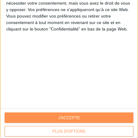
nécessiter votre consentement, mais vous avez le droit de vous
y opposer. Vos préférences ne s'appliqueront qu’à ce site Web.
Je m'inscris sur Archimag.com
Vous pouvez modifier vos préférences ou retirer votre
consentement à tout moment en revenant sur ce site et en
cliquant sur le bouton "Confidentialité" en bas de la page Web.
J'ACCEPTE
Contacts
|
Annuaire des acteurs
Communiquer avec Archimag
|
Communiquer avec ACE
PLUS D'OPTIONS