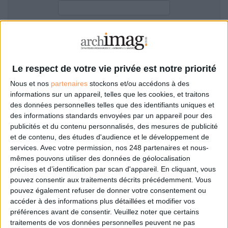
LES GUIDES PRATIQUES
LES BASES DE DONNÉES
L'ESPACE EMPLOI
Filtre anti-spam
L'AGENDA
L'ANNUAIRE DES ACTEURS
Le respect de votre vie privée est notre priorité
LES LIVRES BLANCS
Nous et nos
partenaires
stockons et/ou accédons à des
LES SUPPLÉMENTS
informations sur un appareil, telles que les cookies, et traitons
des données personnelles telles que des identifiants uniques et
NOS OFFRES D'ABONNEMENTS
des informations standards envoyées par un appareil pour des
Mot de passe oublié ?
Pas encore de compte?
publicités et du contenu personnalisés, des mesures de publicité
et de contenu, des études d'audience et le développement de
services.
Avec votre permission, nos 248 partenaires et nous-
mêmes pouvons utiliser des données de géolocalisation
précises et d’identification par scan d'appareil. En cliquant, vous
Je m'inscris pour commenter les articles
pouvez consentir aux traitements décrits précédemment. Vous
pouvez également refuser de donner votre consentement ou
ou déposer mon CV
accéder à des informations plus détaillées et modifier vos
préférences avant de consentir.
Veuillez noter que certains
traitements de vos données personnelles peuvent ne pas