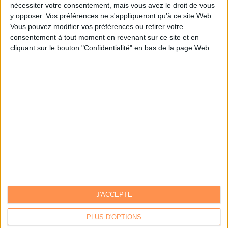
nécessiter votre consentement, mais vous avez le droit de vous
y opposer. Vos préférences ne s'appliqueront qu’à ce site Web.
Je m'inscris sur Archimag.com
Vous pouvez modifier vos préférences ou retirer votre
consentement à tout moment en revenant sur ce site et en
cliquant sur le bouton "Confidentialité" en bas de la page Web.
J'ACCEPTE
Contacts
|
Annuaire des acteurs
Communiquer avec Archimag
|
Communiquer avec ACE
PLUS D'OPTIONS