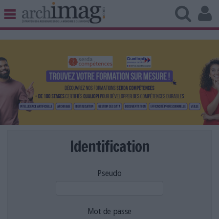
BIBLIOTHÈQUE ÉDITION
ARCHIVES PATRIMOINE
VEILLE DOCUMENTATION
DÉMAT CLOUD
UNIVERS DATA
TRAVAIL COLLABORATIF
VIE NUMÉRIQUE
NUMÉRIQUE RESPONSABLE
Identification
Pseudo
LES DOSSIERS
LES NEWSLETTERS
LE MAGAZINE
Mot de passe