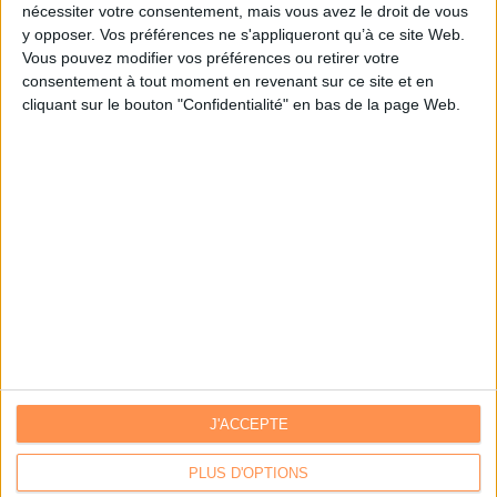
nécessiter votre consentement, mais vous avez le droit de vous
y opposer. Vos préférences ne s'appliqueront qu’à ce site Web.
Je m'inscris sur Archimag.com
Vous pouvez modifier vos préférences ou retirer votre
consentement à tout moment en revenant sur ce site et en
cliquant sur le bouton "Confidentialité" en bas de la page Web.
J'ACCEPTE
Contacts
|
Annuaire des acteurs
Communiquer avec Archimag
|
Communiquer avec ACE
PLUS D'OPTIONS