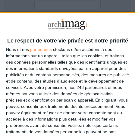
LES GUIDES PRATIQUES
LES BASES DE DONNÉES
L'ESPACE EMPLOI
Filtre anti-spam
L'AGENDA
L'ANNUAIRE DES ACTEURS
Le respect de votre vie privée est notre priorité
LES LIVRES BLANCS
Nous et nos
partenaires
stockons et/ou accédons à des
LES SUPPLÉMENTS
informations sur un appareil, telles que les cookies, et traitons
des données personnelles telles que des identifiants uniques et
NOS OFFRES D'ABONNEMENTS
des informations standards envoyées par un appareil pour des
Mot de passe oublié ?
Pas encore de compte?
publicités et du contenu personnalisés, des mesures de publicité
et de contenu, des études d'audience et le développement de
services.
Avec votre permission, nos 248 partenaires et nous-
mêmes pouvons utiliser des données de géolocalisation
précises et d’identification par scan d'appareil. En cliquant, vous
Je m'inscris pour commenter les articles
pouvez consentir aux traitements décrits précédemment. Vous
pouvez également refuser de donner votre consentement ou
ou déposer mon CV
accéder à des informations plus détaillées et modifier vos
préférences avant de consentir.
Veuillez noter que certains
traitements de vos données personnelles peuvent ne pas