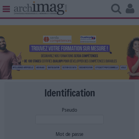
BIBLIOTHÈQUE ÉDITION
ARCHIVES PATRIMOINE
VEILLE DOCUMENTATION
DÉMAT CLOUD
UNIVERS DATA
TRAVAIL COLLABORATIF
VIE NUMÉRIQUE
NUMÉRIQUE RESPONSABLE
Identification
Pseudo
LES DOSSIERS
LES NEWSLETTERS
LE MAGAZINE
Mot de passe