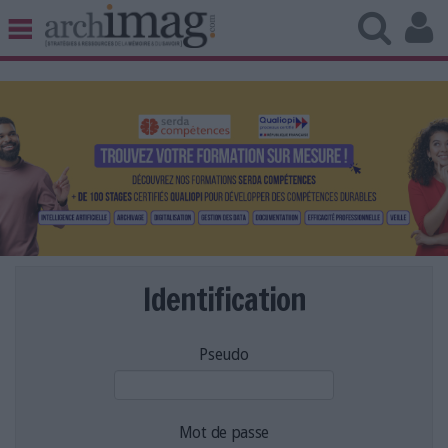
BIBLIOTHÈQUE ÉDITION
ARCHIVES PATRIMOINE
VEILLE DOCUMENTATION
DÉMAT CLOUD
UNIVERS DATA
TRAVAIL COLLABORATIF
VIE NUMÉRIQUE
NUMÉRIQUE RESPONSABLE
Identification
Pseudo
LES DOSSIERS
LES NEWSLETTERS
LE MAGAZINE
Mot de passe