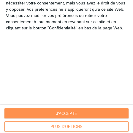
nécessiter votre consentement, mais vous avez le droit de vous
y opposer. Vos préférences ne s'appliqueront qu’à ce site Web.
Je m'inscris sur Archimag.com
Vous pouvez modifier vos préférences ou retirer votre
consentement à tout moment en revenant sur ce site et en
cliquant sur le bouton "Confidentialité" en bas de la page Web.
J'ACCEPTE
Contacts
|
Annuaire des acteurs
Communiquer avec Archimag
|
Communiquer avec ACE
PLUS D'OPTIONS