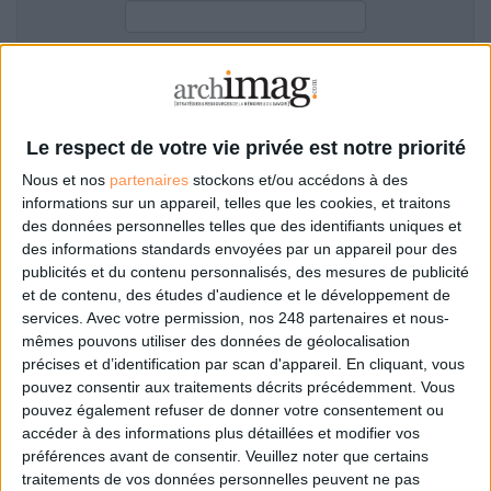
LES GUIDES PRATIQUES
LES BASES DE DONNÉES
L'ESPACE EMPLOI
Filtre anti-spam
L'AGENDA
L'ANNUAIRE DES ACTEURS
Le respect de votre vie privée est notre priorité
LES LIVRES BLANCS
Nous et nos
partenaires
stockons et/ou accédons à des
LES SUPPLÉMENTS
informations sur un appareil, telles que les cookies, et traitons
des données personnelles telles que des identifiants uniques et
NOS OFFRES D'ABONNEMENTS
des informations standards envoyées par un appareil pour des
Mot de passe oublié ?
Pas encore de compte?
publicités et du contenu personnalisés, des mesures de publicité
et de contenu, des études d'audience et le développement de
services.
Avec votre permission, nos 248 partenaires et nous-
mêmes pouvons utiliser des données de géolocalisation
précises et d’identification par scan d'appareil. En cliquant, vous
Je m'inscris pour commenter les articles
pouvez consentir aux traitements décrits précédemment. Vous
pouvez également refuser de donner votre consentement ou
ou déposer mon CV
accéder à des informations plus détaillées et modifier vos
préférences avant de consentir.
Veuillez noter que certains
traitements de vos données personnelles peuvent ne pas