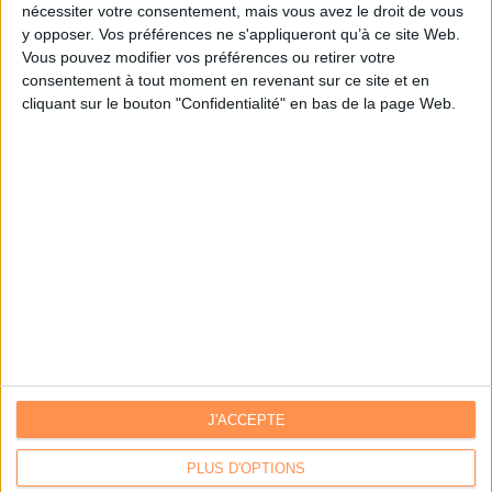
nécessiter votre consentement, mais vous avez le droit de vous
y opposer. Vos préférences ne s'appliqueront qu’à ce site Web.
Je m'inscris sur Archimag.com
Vous pouvez modifier vos préférences ou retirer votre
consentement à tout moment en revenant sur ce site et en
cliquant sur le bouton "Confidentialité" en bas de la page Web.
J'ACCEPTE
Contacts
|
Annuaire des acteurs
Communiquer avec Archimag
|
Communiquer avec ACE
PLUS D'OPTIONS