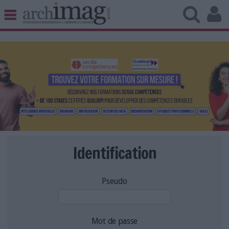
BIBLIOTHÈQUE ÉDITION
ARCHIVES PATRIMOINE
VEILLE DOCUMENTATION
DÉMAT CLOUD
UNIVERS DATA
TRAVAIL COLLABORATIF
VIE NUMÉRIQUE
NUMÉRIQUE RESPONSABLE
Identification
Pseudo
LES DOSSIERS
LES NEWSLETTERS
LE MAGAZINE
Mot de passe