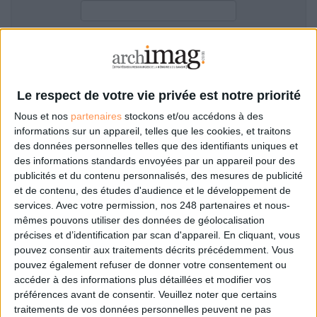
LES GUIDES PRATIQUES
LES BASES DE DONNÉES
L'ESPACE EMPLOI
Filtre anti-spam
L'AGENDA
L'ANNUAIRE DES ACTEURS
Le respect de votre vie privée est notre priorité
LES LIVRES BLANCS
Nous et nos
partenaires
stockons et/ou accédons à des
LES SUPPLÉMENTS
informations sur un appareil, telles que les cookies, et traitons
des données personnelles telles que des identifiants uniques et
NOS OFFRES D'ABONNEMENTS
des informations standards envoyées par un appareil pour des
Mot de passe oublié ?
Pas encore de compte?
publicités et du contenu personnalisés, des mesures de publicité
et de contenu, des études d'audience et le développement de
services.
Avec votre permission, nos 248 partenaires et nous-
mêmes pouvons utiliser des données de géolocalisation
précises et d’identification par scan d'appareil. En cliquant, vous
Je m'inscris pour commenter les articles
pouvez consentir aux traitements décrits précédemment. Vous
pouvez également refuser de donner votre consentement ou
ou déposer mon CV
accéder à des informations plus détaillées et modifier vos
préférences avant de consentir.
Veuillez noter que certains
traitements de vos données personnelles peuvent ne pas