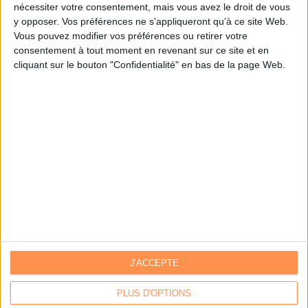
nécessiter votre consentement, mais vous avez le droit de vous
y opposer. Vos préférences ne s'appliqueront qu’à ce site Web.
Je m'inscris sur Archimag.com
Vous pouvez modifier vos préférences ou retirer votre
consentement à tout moment en revenant sur ce site et en
cliquant sur le bouton "Confidentialité" en bas de la page Web.
J'ACCEPTE
Contacts
|
Annuaire des acteurs
Communiquer avec Archimag
|
Communiquer avec ACE
PLUS D'OPTIONS