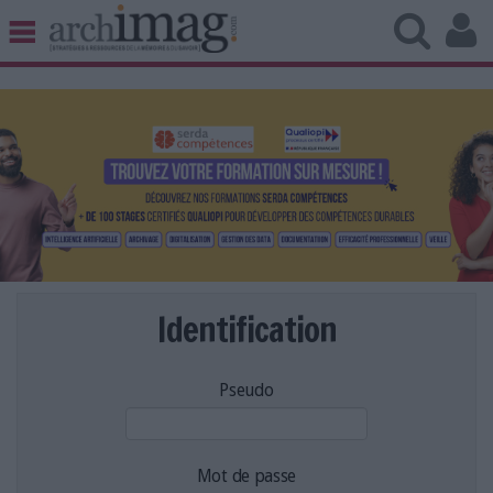
BIBLIOTHÈQUE ÉDITION
ARCHIVES PATRIMOINE
VEILLE DOCUMENTATION
DÉMAT CLOUD
UNIVERS DATA
TRAVAIL COLLABORATIF
VIE NUMÉRIQUE
NUMÉRIQUE RESPONSABLE
Identification
Pseudo
LES DOSSIERS
LES NEWSLETTERS
LE MAGAZINE
Mot de passe