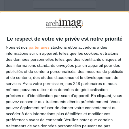
LES GUIDES PRATIQUES
LES BASES DE DONNÉES
L'ESPACE EMPLOI
Filtre anti-spam
L'AGENDA
L'ANNUAIRE DES ACTEURS
Le respect de votre vie privée est notre priorité
LES LIVRES BLANCS
Nous et nos
partenaires
stockons et/ou accédons à des
LES SUPPLÉMENTS
informations sur un appareil, telles que les cookies, et traitons
des données personnelles telles que des identifiants uniques et
NOS OFFRES D'ABONNEMENTS
des informations standards envoyées par un appareil pour des
Mot de passe oublié ?
Pas encore de compte?
publicités et du contenu personnalisés, des mesures de publicité
et de contenu, des études d'audience et le développement de
services.
Avec votre permission, nos 248 partenaires et nous-
mêmes pouvons utiliser des données de géolocalisation
précises et d’identification par scan d'appareil. En cliquant, vous
Je m'inscris pour commenter les articles
pouvez consentir aux traitements décrits précédemment. Vous
pouvez également refuser de donner votre consentement ou
ou déposer mon CV
accéder à des informations plus détaillées et modifier vos
préférences avant de consentir.
Veuillez noter que certains
traitements de vos données personnelles peuvent ne pas