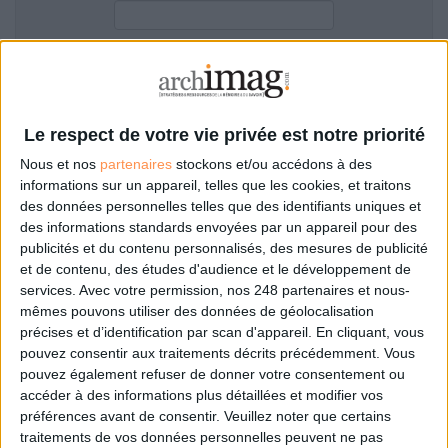
LES GUIDES PRATIQUES
LES BASES DE DONNÉES
L'ESPACE EMPLOI
Filtre anti-spam
L'AGENDA
L'ANNUAIRE DES ACTEURS
Le respect de votre vie privée est notre priorité
LES LIVRES BLANCS
Nous et nos
partenaires
stockons et/ou accédons à des
LES SUPPLÉMENTS
informations sur un appareil, telles que les cookies, et traitons
des données personnelles telles que des identifiants uniques et
NOS OFFRES D'ABONNEMENTS
des informations standards envoyées par un appareil pour des
Mot de passe oublié ?
Pas encore de compte?
publicités et du contenu personnalisés, des mesures de publicité
et de contenu, des études d'audience et le développement de
services.
Avec votre permission, nos 248 partenaires et nous-
mêmes pouvons utiliser des données de géolocalisation
précises et d’identification par scan d'appareil. En cliquant, vous
Je m'inscris pour commenter les articles
pouvez consentir aux traitements décrits précédemment. Vous
pouvez également refuser de donner votre consentement ou
ou déposer mon CV
accéder à des informations plus détaillées et modifier vos
préférences avant de consentir.
Veuillez noter que certains
traitements de vos données personnelles peuvent ne pas