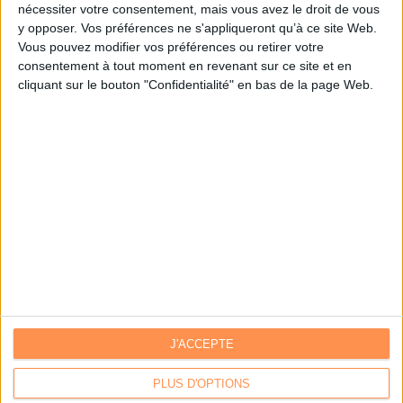
nécessiter votre consentement, mais vous avez le droit de vous
y opposer. Vos préférences ne s'appliqueront qu’à ce site Web.
Je m'inscris sur Archimag.com
Vous pouvez modifier vos préférences ou retirer votre
consentement à tout moment en revenant sur ce site et en
cliquant sur le bouton "Confidentialité" en bas de la page Web.
J'ACCEPTE
Contacts
|
Annuaire des acteurs
Communiquer avec Archimag
|
Communiquer avec ACE
PLUS D'OPTIONS