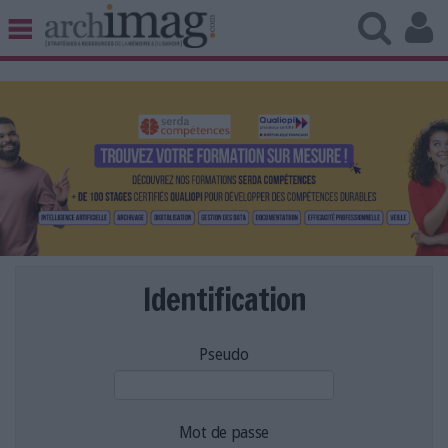
BIBLIOTHÈQUE ÉDITION
ARCHIVES PATRIMOINE
VEILLE DOCUMENTATION
DÉMAT CLOUD
UNIVERS DATA
TRAVAIL COLLABORATIF
VIE NUMÉRIQUE
NUMÉRIQUE RESPONSABLE
Identification
Pseudo
LES DOSSIERS
LES NEWSLETTERS
LE MAGAZINE
Mot de passe