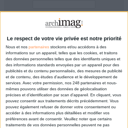
LES GUIDES PRATIQUES
LES BASES DE DONNÉES
L'ESPACE EMPLOI
Filtre anti-spam
L'AGENDA
L'ANNUAIRE DES ACTEURS
Le respect de votre vie privée est notre priorité
LES LIVRES BLANCS
Nous et nos
partenaires
stockons et/ou accédons à des
LES SUPPLÉMENTS
informations sur un appareil, telles que les cookies, et traitons
des données personnelles telles que des identifiants uniques et
NOS OFFRES D'ABONNEMENTS
des informations standards envoyées par un appareil pour des
Mot de passe oublié ?
Pas encore de compte?
publicités et du contenu personnalisés, des mesures de publicité
et de contenu, des études d'audience et le développement de
services.
Avec votre permission, nos 248 partenaires et nous-
mêmes pouvons utiliser des données de géolocalisation
précises et d’identification par scan d'appareil. En cliquant, vous
Je m'inscris pour commenter les articles
pouvez consentir aux traitements décrits précédemment. Vous
pouvez également refuser de donner votre consentement ou
ou déposer mon CV
accéder à des informations plus détaillées et modifier vos
préférences avant de consentir.
Veuillez noter que certains
traitements de vos données personnelles peuvent ne pas