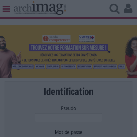
BIBLIOTHÈQUE ÉDITION
ARCHIVES PATRIMOINE
VEILLE DOCUMENTATION
DÉMAT CLOUD
UNIVERS DATA
TRAVAIL COLLABORATIF
VIE NUMÉRIQUE
NUMÉRIQUE RESPONSABLE
Identification
Pseudo
LES DOSSIERS
LES NEWSLETTERS
LE MAGAZINE
Mot de passe