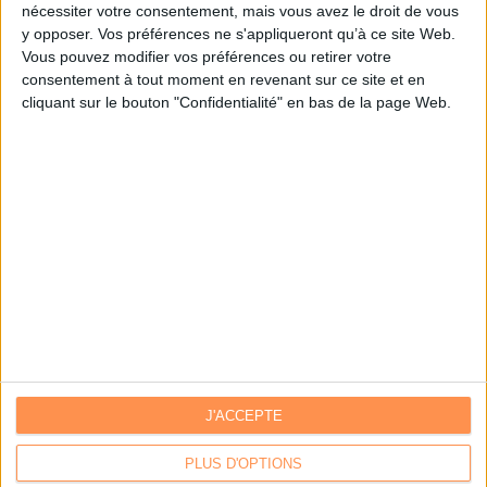
nécessiter votre consentement, mais vous avez le droit de vous
y opposer. Vos préférences ne s'appliqueront qu’à ce site Web.
Je m'inscris sur Archimag.com
Vous pouvez modifier vos préférences ou retirer votre
consentement à tout moment en revenant sur ce site et en
cliquant sur le bouton "Confidentialité" en bas de la page Web.
J'ACCEPTE
Contacts
|
Annuaire des acteurs
Communiquer avec Archimag
|
Communiquer avec ACE
PLUS D'OPTIONS