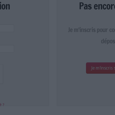
ion
Pas encor
Je m'inscris pour c
dépos
Je m'inscris
é ?