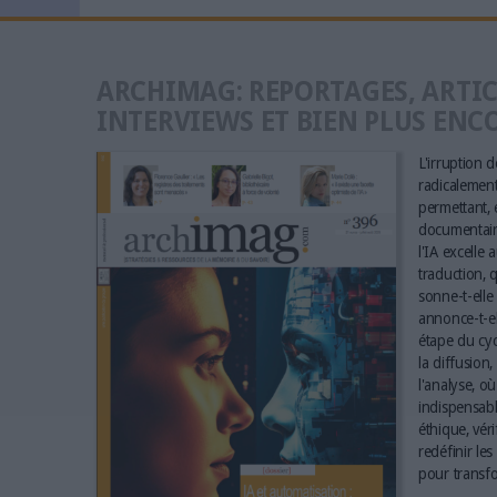
ARCHIMAG: REPORTAGES, ARTIC
INTERVIEWS ET BIEN PLUS ENC
L'irruption de
radicalement 
permettant, e
documentaire
l'IA excelle 
traduction, q
sonne-t-elle 
annonce-t-el
étape du cyc
la diffusion,
l'analyse, où
indispensabl
éthique, vér
redéfinir le
pour transfo