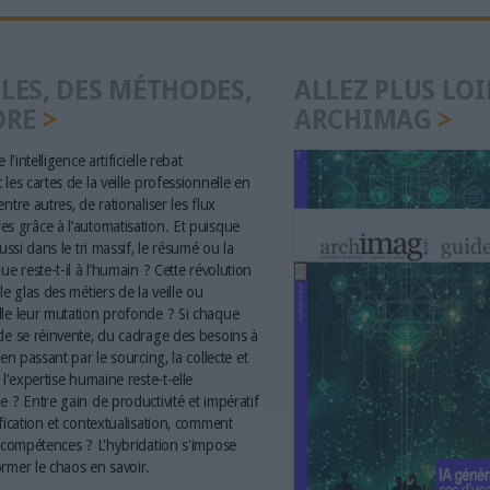
LES, DES MÉTHODES,
ALLEZ PLUS LOI
ORE
ARCHIMAG
 l'intelligence artificielle rebat
les cartes de la veille professionnelle en
ntre autres, de rationaliser les flux
s grâce à l’automatisation. Et puisque
aussi dans le tri massif, le résumé ou la
ue reste-t-il à l’humain ? Cette révolution
le glas des métiers de la veille ou
le leur mutation profonde ? Si chaque
le se réinvente, du cadrage des besoins à
 en passant par le sourcing, la collecte et
 l'expertise humaine reste-t-elle
e ? Entre gain de productivité et impératif
ification et contextualisation, comment
s compétences ? L'hybridation s'impose
rmer le chaos en savoir.