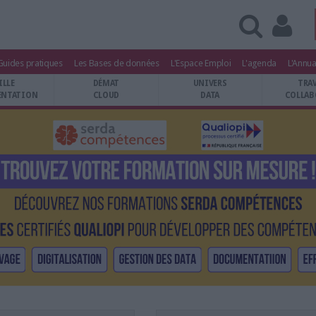
Guides pratiques
Les Bases de données
L'Espace Emploi
L'agenda
L'Annua
ILLE
DÉMAT
UNIVERS
TRA
NTATION
CLOUD
DATA
COLLAB