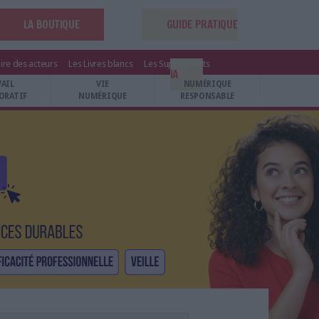
LA BOUTIQUE
GUIDE PRATIQUE
ire des acteurs
Les Livres blancs
Les Suppléments
IA
VAIL
VIE
NUMÉRIQUE
ORATIF
NUMÉRIQUE
RESPONSABLE