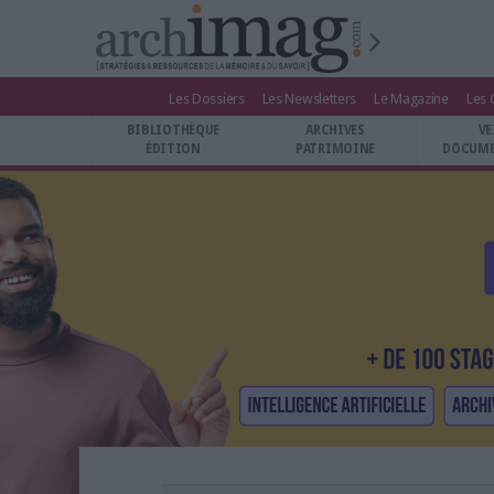
Les Dossiers
Les Newsletters
Le Magazine
Les 
BIBLIOTHÈQUE ÉDITION
BIBLIOTHÈQUE
ARCHIVES
VE
ARCHIVES PATRIMOINE
ÉDITION
PATRIMOINE
DOCUME
VEILLE DOCUMENTATION
DÉMAT CLOUD
UNIVERS DATA
TRAVAIL COLLABORATIF
VIE NUMÉRIQUE
NUMÉRIQUE RESPONSABLE
LES DOSSIERS