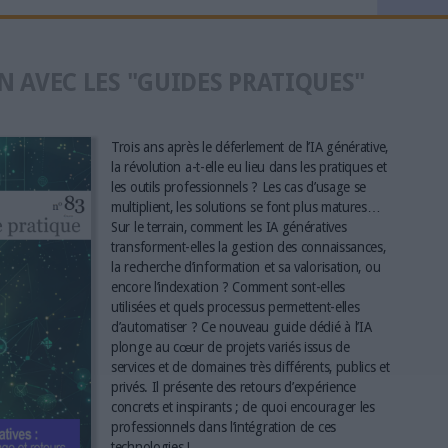
N AVEC LES "GUIDES PRATIQUES"
Trois ans après le déferlement de l’IA générative,
la révolution a-t-elle eu lieu dans les pratiques et
les outils professionnels ? Les cas d’usage se
multiplient, les solutions se font plus matures…
Sur le terrain, comment les IA génératives
transforment-elles la gestion des connaissances,
la recherche d’information et sa valorisation, ou
encore l’indexation ? Comment sont-elles
utilisées et quels processus permettent-elles
d’automatiser ? Ce nouveau guide dédié à l’IA
plonge au cœur de projets variés issus de
services et de domaines très différents, publics et
privés. Il présente des retours d’expérience
concrets et inspirants ; de quoi encourager les
professionnels dans l’intégration de ces
technologies !