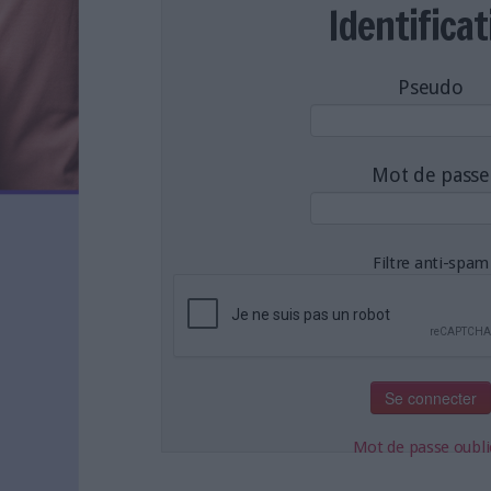
LES NEWSLETTERS
Identificat
LE MAGAZINE
LES GUIDES PRATIQUES
Pseudo
LES BASES DE DONNÉES
L'ESPACE EMPLOI
L'AGENDA
Mot de passe
L'ANNUAIRE DES ACTEURS
LES LIVRES BLANCS
LES SUPPLÉMENTS
Filtre anti-spam
NOS OFFRES D'ABONNEMENTS
Mot de passe oubli