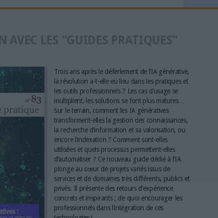
N AVEC LES "GUIDES PRATIQUES"
Trois ans après le déferlement de l’IA générative,
la révolution a-t-elle eu lieu dans les pratiques et
les outils professionnels ? Les cas d’usage se
multiplient, les solutions se font plus matures…
Sur le terrain, comment les IA génératives
transforment-elles la gestion des connaissances,
la recherche d’information et sa valorisation, ou
encore l’indexation ? Comment sont-elles
utilisées et quels processus permettent-elles
d’automatiser ? Ce nouveau guide dédié à l’IA
plonge au cœur de projets variés issus de
services et de domaines très différents, publics et
privés. Il présente des retours d’expérience
concrets et inspirants ; de quoi encourager les
professionnels dans l’intégration de ces
technologies !