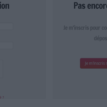
ion
Pas encor
Je m'inscris pour c
dépos
Je m'inscris
é ?