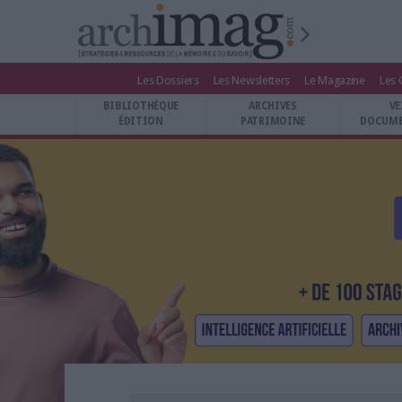
Les Dossiers
Les Newsletters
Le Magazine
Les 
BIBLIOTHÈQUE ÉDITION
BIBLIOTHÈQUE
ARCHIVES
VE
ARCHIVES PATRIMOINE
ÉDITION
PATRIMOINE
DOCUME
VEILLE DOCUMENTATION
DÉMAT CLOUD
UNIVERS DATA
TRAVAIL COLLABORATIF
VIE NUMÉRIQUE
NUMÉRIQUE RESPONSABLE
LES DOSSIERS