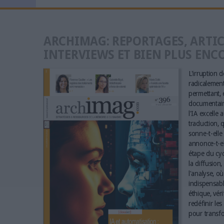
ARCHIMAG: REPORTAGES, ARTIC
INTERVIEWS ET BIEN PLUS ENC
L'irruption de
radicalement 
permettant, e
documentaire
l'IA excelle 
traduction, q
sonne-t-elle 
annonce-t-el
étape du cyc
la diffusion,
l'analyse, où
indispensabl
éthique, vér
redéfinir le
pour transfo