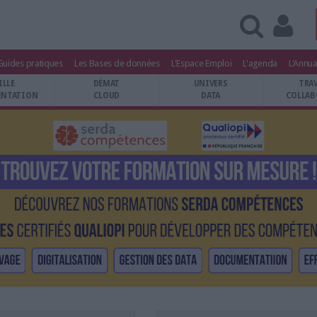
Guides pratiques
Les Bases de données
L'Espace Emploi
L'agenda
L'Annua
ILLE
DÉMAT
UNIVERS
TRA
NTATION
CLOUD
DATA
COLLAB