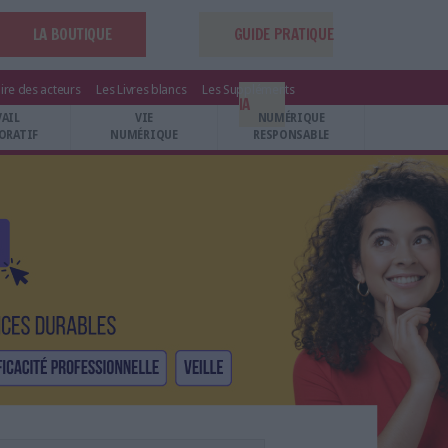
LA BOUTIQUE
GUIDE PRATIQUE
ire des acteurs
Les Livres blancs
Les Suppléments
IA
VAIL
VIE
NUMÉRIQUE
ORATIF
NUMÉRIQUE
RESPONSABLE