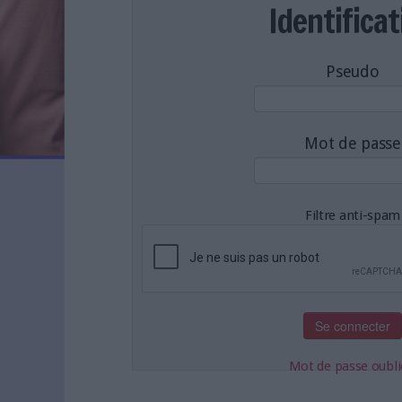
LES NEWSLETTERS
Identificat
LE MAGAZINE
LES GUIDES PRATIQUES
Pseudo
LES BASES DE DONNÉES
L'ESPACE EMPLOI
L'AGENDA
Mot de passe
L'ANNUAIRE DES ACTEURS
LES LIVRES BLANCS
LES SUPPLÉMENTS
Filtre anti-spam
NOS OFFRES D'ABONNEMENTS
Mot de passe oubli