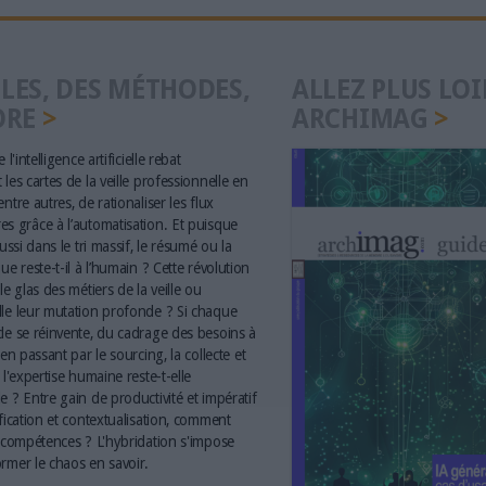
LES, DES MÉTHODES,
ALLEZ PLUS LOI
ORE
ARCHIMAG
 l'intelligence artificielle rebat
les cartes de la veille professionnelle en
ntre autres, de rationaliser les flux
s grâce à l’automatisation. Et puisque
aussi dans le tri massif, le résumé ou la
ue reste-t-il à l’humain ? Cette révolution
le glas des métiers de la veille ou
le leur mutation profonde ? Si chaque
le se réinvente, du cadrage des besoins à
 en passant par le sourcing, la collecte et
 l'expertise humaine reste-t-elle
e ? Entre gain de productivité et impératif
ification et contextualisation, comment
s compétences ? L'hybridation s'impose
rmer le chaos en savoir.