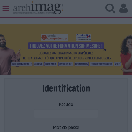
BIBLIOTHÈQUE ÉDITION
ARCHIVES PATRIMOINE
VEILLE DOCUMENTATION
DÉMAT CLOUD
UNIVERS DATA
TRAVAIL COLLABORATIF
VIE NUMÉRIQUE
NUMÉRIQUE RESPONSABLE
Identification
Pseudo
LES DOSSIERS
LES NEWSLETTERS
LE MAGAZINE
Mot de passe