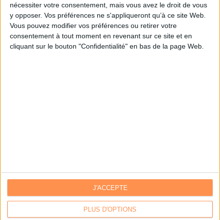
nécessiter votre consentement, mais vous avez le droit de vous
y opposer. Vos préférences ne s'appliqueront qu’à ce site Web.
Je m'inscris sur Archimag.com
Vous pouvez modifier vos préférences ou retirer votre
consentement à tout moment en revenant sur ce site et en
cliquant sur le bouton "Confidentialité" en bas de la page Web.
J'ACCEPTE
Contacts
|
Annuaire des acteurs
Communiquer avec Archimag
|
Communiquer avec ACE
PLUS D'OPTIONS