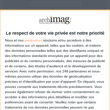
LES GUIDES PRATIQUES
LES BASES DE DONNÉES
L'ESPACE EMPLOI
Filtre anti-spam
L'AGENDA
L'ANNUAIRE DES ACTEURS
Le respect de votre vie privée est notre priorité
LES LIVRES BLANCS
Nous et nos
partenaires
stockons et/ou accédons à des
LES SUPPLÉMENTS
informations sur un appareil, telles que les cookies, et traitons
des données personnelles telles que des identifiants uniques et
NOS OFFRES D'ABONNEMENTS
des informations standards envoyées par un appareil pour des
Mot de passe oublié ?
Pas encore de compte?
publicités et du contenu personnalisés, des mesures de publicité
et de contenu, des études d'audience et le développement de
services.
Avec votre permission, nos 248 partenaires et nous-
mêmes pouvons utiliser des données de géolocalisation
précises et d’identification par scan d'appareil. En cliquant, vous
Je m'inscris pour commenter les articles
pouvez consentir aux traitements décrits précédemment. Vous
pouvez également refuser de donner votre consentement ou
ou déposer mon CV
accéder à des informations plus détaillées et modifier vos
préférences avant de consentir.
Veuillez noter que certains
traitements de vos données personnelles peuvent ne pas