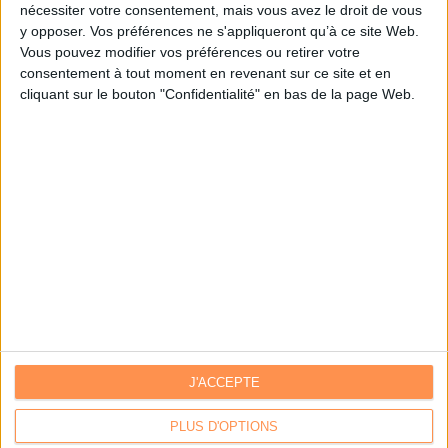
nécessiter votre consentement, mais vous avez le droit de vous
y opposer. Vos préférences ne s'appliqueront qu’à ce site Web.
Je m'inscris sur Archimag.com
Vous pouvez modifier vos préférences ou retirer votre
consentement à tout moment en revenant sur ce site et en
cliquant sur le bouton "Confidentialité" en bas de la page Web.
J'ACCEPTE
Contacts
|
Annuaire des acteurs
Communiquer avec Archimag
|
Communiquer avec ACE
PLUS D'OPTIONS