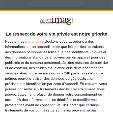
LES GUIDES PRATIQUES
LES BASES DE DONNÉES
L'ESPACE EMPLOI
Filtre anti-spam
L'AGENDA
L'ANNUAIRE DES ACTEURS
Le respect de votre vie privée est notre priorité
LES LIVRES BLANCS
Nous et nos
partenaires
stockons et/ou accédons à des
LES SUPPLÉMENTS
informations sur un appareil, telles que les cookies, et traitons
des données personnelles telles que des identifiants uniques et
NOS OFFRES D'ABONNEMENTS
des informations standards envoyées par un appareil pour des
Mot de passe oublié ?
Pas encore de compte?
publicités et du contenu personnalisés, des mesures de publicité
et de contenu, des études d'audience et le développement de
services.
Avec votre permission, nos 248 partenaires et nous-
mêmes pouvons utiliser des données de géolocalisation
précises et d’identification par scan d'appareil. En cliquant, vous
Je m'inscris pour commenter les articles
pouvez consentir aux traitements décrits précédemment. Vous
pouvez également refuser de donner votre consentement ou
ou déposer mon CV
accéder à des informations plus détaillées et modifier vos
préférences avant de consentir.
Veuillez noter que certains
traitements de vos données personnelles peuvent ne pas