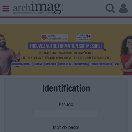
BIBLIOTHÈQUE ÉDITION
ARCHIVES PATRIMOINE
VEILLE DOCUMENTATION
DÉMAT CLOUD
UNIVERS DATA
TRAVAIL COLLABORATIF
VIE NUMÉRIQUE
NUMÉRIQUE RESPONSABLE
Identification
Pseudo
LES DOSSIERS
LES NEWSLETTERS
LE MAGAZINE
Mot de passe