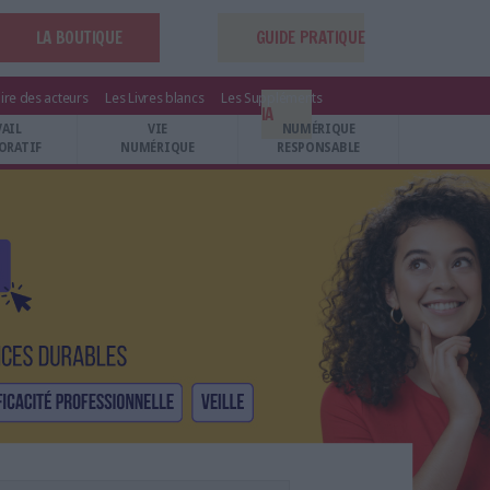
LA BOUTIQUE
GUIDE PRATIQUE
ire des acteurs
Les Livres blancs
Les Suppléments
IA
VAIL
VIE
NUMÉRIQUE
ORATIF
NUMÉRIQUE
RESPONSABLE