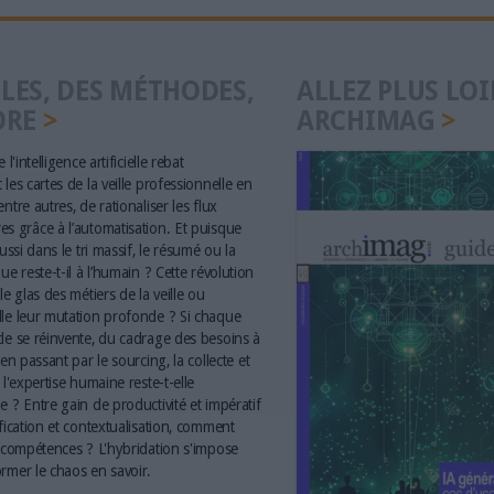
LES, DES MÉTHODES,
ALLEZ PLUS LOI
ORE
ARCHIMAG
 l'intelligence artificielle rebat
les cartes de la veille professionnelle en
ntre autres, de rationaliser les flux
s grâce à l’automatisation. Et puisque
aussi dans le tri massif, le résumé ou la
ue reste-t-il à l’humain ? Cette révolution
le glas des métiers de la veille ou
le leur mutation profonde ? Si chaque
le se réinvente, du cadrage des besoins à
 en passant par le sourcing, la collecte et
 l'expertise humaine reste-t-elle
e ? Entre gain de productivité et impératif
ification et contextualisation, comment
s compétences ? L'hybridation s'impose
rmer le chaos en savoir.