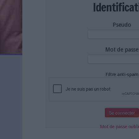
LES NEWSLETTERS
Identificat
LE MAGAZINE
LES GUIDES PRATIQUES
Pseudo
LES BASES DE DONNÉES
L'ESPACE EMPLOI
L'AGENDA
Mot de passe
L'ANNUAIRE DES ACTEURS
LES LIVRES BLANCS
LES SUPPLÉMENTS
Filtre anti-spam
NOS OFFRES D'ABONNEMENTS
Mot de passe oubli