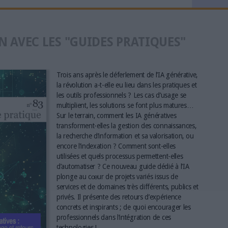
N AVEC LES "GUIDES PRATIQUES"
Trois ans après le déferlement de l’IA générative,
la révolution a-t-elle eu lieu dans les pratiques et
les outils professionnels ? Les cas d’usage se
multiplient, les solutions se font plus matures…
Sur le terrain, comment les IA génératives
transforment-elles la gestion des connaissances,
la recherche d’information et sa valorisation, ou
encore l’indexation ? Comment sont-elles
utilisées et quels processus permettent-elles
d’automatiser ? Ce nouveau guide dédié à l’IA
plonge au cœur de projets variés issus de
services et de domaines très différents, publics et
privés. Il présente des retours d’expérience
concrets et inspirants ; de quoi encourager les
professionnels dans l’intégration de ces
technologies !