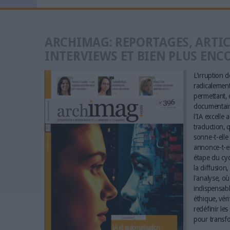
ARCHIMAG: REPORTAGES, ARTIC
INTERVIEWS ET BIEN PLUS ENC
L'irruption de
radicalement 
permettant, e
documentaire
l'IA excelle 
traduction, q
sonne-t-elle 
annonce-t-el
étape du cyc
la diffusion,
l'analyse, où
indispensabl
éthique, vér
redéfinir le
pour transfo