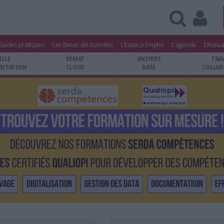
Guides pratiques
Les Bases de données
L'Espace Emploi
L'agenda
L'Annua
ILLE
DÉMAT
UNIVERS
TRA
NTATION
CLOUD
DATA
COLLAB