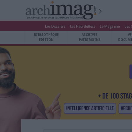
Les Dossiers
Les Newsletters
Le Magazine
Les 
BIBLIOTHÈQUE ÉDITION
BIBLIOTHÈQUE
ARCHIVES
VE
ARCHIVES PATRIMOINE
ÉDITION
PATRIMOINE
DOCUME
VEILLE DOCUMENTATION
DÉMAT CLOUD
UNIVERS DATA
TRAVAIL COLLABORATIF
VIE NUMÉRIQUE
NUMÉRIQUE RESPONSABLE
LES DOSSIERS