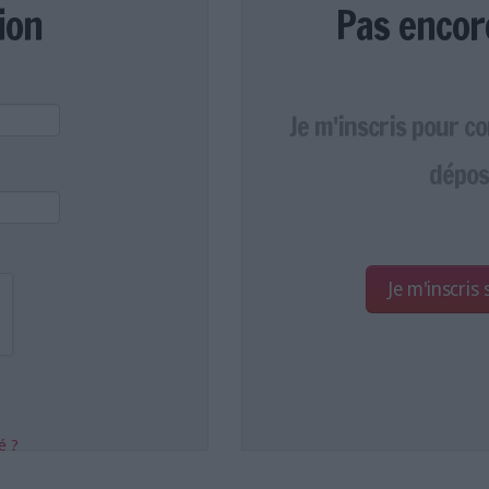
ion
Pas encor
Je m'inscris pour c
dépos
Je m'inscris
é ?