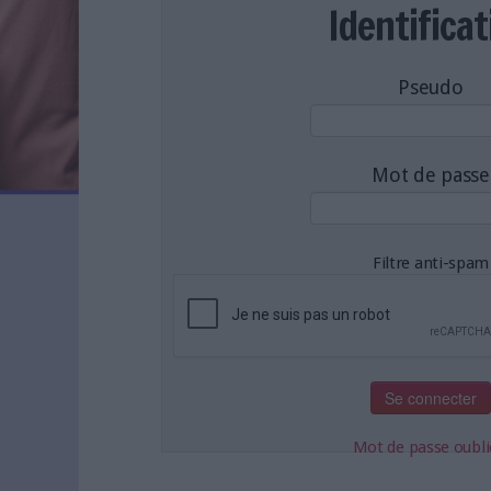
LES NEWSLETTERS
Identificat
LE MAGAZINE
LES GUIDES PRATIQUES
Pseudo
LES BASES DE DONNÉES
L'ESPACE EMPLOI
L'AGENDA
Mot de passe
L'ANNUAIRE DES ACTEURS
LES LIVRES BLANCS
LES SUPPLÉMENTS
Filtre anti-spam
NOS OFFRES D'ABONNEMENTS
Mot de passe oubli