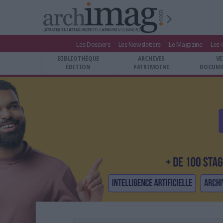
Les Dossiers
Les Newsletters
Le Magazine
Les 
BIBLIOTHÈQUE ÉDITION
BIBLIOTHÈQUE
ARCHIVES
VE
ARCHIVES PATRIMOINE
ÉDITION
PATRIMOINE
DOCUME
VEILLE DOCUMENTATION
DÉMAT CLOUD
UNIVERS DATA
TRAVAIL COLLABORATIF
VIE NUMÉRIQUE
NUMÉRIQUE RESPONSABLE
LES DOSSIERS