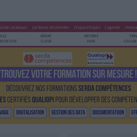
Guides pratiques
Les Bases de données
L'Espace Emploi
L'agenda
L'Annua
ILLE
DÉMAT
UNIVERS
TRA
NTATION
CLOUD
DATA
COLLAB