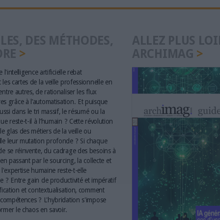
LES, DES MÉTHODES,
ALLEZ PLUS LOI
ORE
ARCHIMAG
 l'intelligence artificielle rebat
les cartes de la veille professionnelle en
ntre autres, de rationaliser les flux
s grâce à l’automatisation. Et puisque
aussi dans le tri massif, le résumé ou la
ue reste-t-il à l’humain ? Cette révolution
le glas des métiers de la veille ou
le leur mutation profonde ? Si chaque
le se réinvente, du cadrage des besoins à
 en passant par le sourcing, la collecte et
 l'expertise humaine reste-t-elle
e ? Entre gain de productivité et impératif
ification et contextualisation, comment
s compétences ? L'hybridation s'impose
rmer le chaos en savoir.