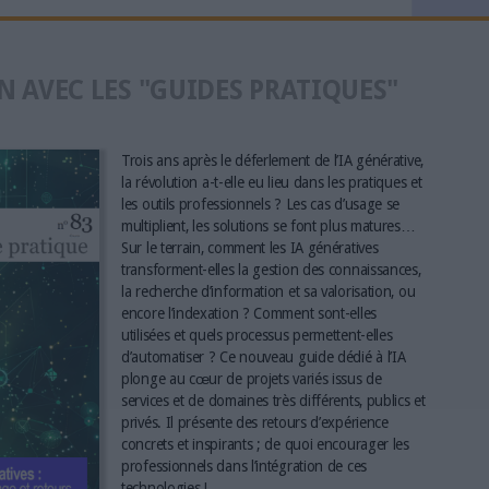
N AVEC LES "GUIDES PRATIQUES"
Trois ans après le déferlement de l’IA générative,
la révolution a-t-elle eu lieu dans les pratiques et
les outils professionnels ? Les cas d’usage se
multiplient, les solutions se font plus matures…
Sur le terrain, comment les IA génératives
transforment-elles la gestion des connaissances,
la recherche d’information et sa valorisation, ou
encore l’indexation ? Comment sont-elles
utilisées et quels processus permettent-elles
d’automatiser ? Ce nouveau guide dédié à l’IA
plonge au cœur de projets variés issus de
services et de domaines très différents, publics et
privés. Il présente des retours d’expérience
concrets et inspirants ; de quoi encourager les
professionnels dans l’intégration de ces
technologies !