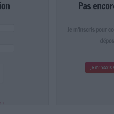
ion
Pas encor
Je m'inscris pour c
dépos
Je m'inscris
é ?