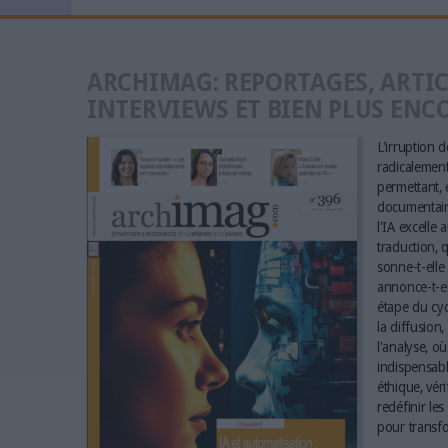
ARCHIMAG: REPORTAGES, ARTIC
INTERVIEWS ET BIEN PLUS ENC
L'irruption de
radicalement 
permettant, e
documentaire
l'IA excelle 
traduction, q
sonne-t-elle 
annonce-t-el
étape du cyc
la diffusion,
l'analyse, où
indispensabl
éthique, vér
redéfinir le
pour transfo