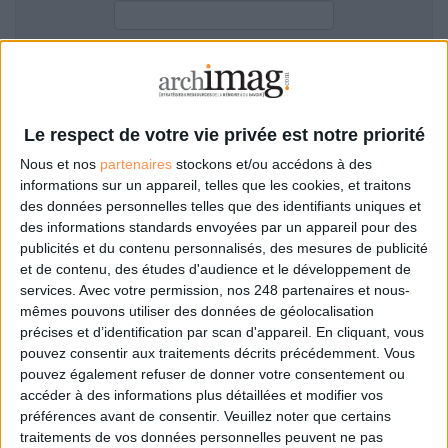
LES GUIDES PRATIQUES
LES BASES DE DONNÉES
L'ESPACE EMPLOI
Filtre anti-spam
L'AGENDA
L'ANNUAIRE DES ACTEURS
Le respect de votre vie privée est notre priorité
LES LIVRES BLANCS
Nous et nos
partenaires
stockons et/ou accédons à des
LES SUPPLÉMENTS
informations sur un appareil, telles que les cookies, et traitons
des données personnelles telles que des identifiants uniques et
NOS OFFRES D'ABONNEMENTS
des informations standards envoyées par un appareil pour des
Mot de passe oublié ?
Pas encore de compte?
publicités et du contenu personnalisés, des mesures de publicité
et de contenu, des études d'audience et le développement de
services.
Avec votre permission, nos 248 partenaires et nous-
mêmes pouvons utiliser des données de géolocalisation
précises et d’identification par scan d'appareil. En cliquant, vous
Je m'inscris pour commenter les articles
pouvez consentir aux traitements décrits précédemment. Vous
pouvez également refuser de donner votre consentement ou
ou déposer mon CV
accéder à des informations plus détaillées et modifier vos
préférences avant de consentir.
Veuillez noter que certains
traitements de vos données personnelles peuvent ne pas