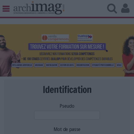
BIBLIOTHÈQUE ÉDITION
ARCHIVES PATRIMOINE
VEILLE DOCUMENTATION
DÉMAT CLOUD
UNIVERS DATA
TRAVAIL COLLABORATIF
VIE NUMÉRIQUE
NUMÉRIQUE RESPONSABLE
Identification
Pseudo
LES DOSSIERS
LES NEWSLETTERS
LE MAGAZINE
Mot de passe