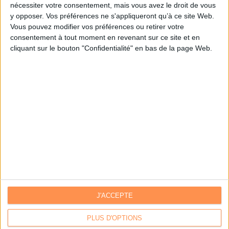
nécessiter votre consentement, mais vous avez le droit de vous
y opposer. Vos préférences ne s'appliqueront qu’à ce site Web.
Je m'inscris sur Archimag.com
Vous pouvez modifier vos préférences ou retirer votre
consentement à tout moment en revenant sur ce site et en
cliquant sur le bouton "Confidentialité" en bas de la page Web.
J'ACCEPTE
Contacts
|
Annuaire des acteurs
Communiquer avec Archimag
|
Communiquer avec ACE
PLUS D'OPTIONS