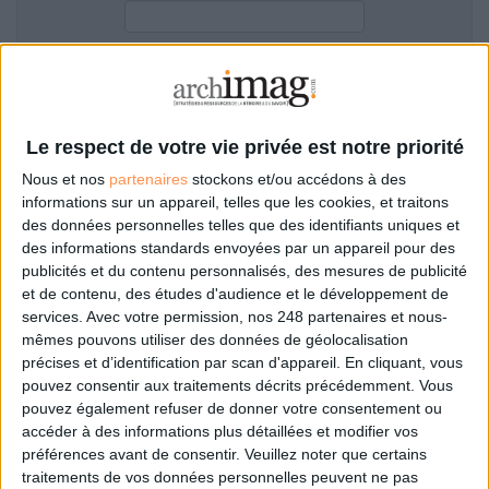
LES GUIDES PRATIQUES
LES BASES DE DONNÉES
L'ESPACE EMPLOI
Filtre anti-spam
L'AGENDA
L'ANNUAIRE DES ACTEURS
Le respect de votre vie privée est notre priorité
LES LIVRES BLANCS
Nous et nos
partenaires
stockons et/ou accédons à des
LES SUPPLÉMENTS
informations sur un appareil, telles que les cookies, et traitons
des données personnelles telles que des identifiants uniques et
NOS OFFRES D'ABONNEMENTS
des informations standards envoyées par un appareil pour des
Mot de passe oublié ?
Pas encore de compte?
publicités et du contenu personnalisés, des mesures de publicité
et de contenu, des études d'audience et le développement de
services.
Avec votre permission, nos 248 partenaires et nous-
mêmes pouvons utiliser des données de géolocalisation
précises et d’identification par scan d'appareil. En cliquant, vous
Je m'inscris pour commenter les articles
pouvez consentir aux traitements décrits précédemment. Vous
pouvez également refuser de donner votre consentement ou
ou déposer mon CV
accéder à des informations plus détaillées et modifier vos
préférences avant de consentir.
Veuillez noter que certains
traitements de vos données personnelles peuvent ne pas