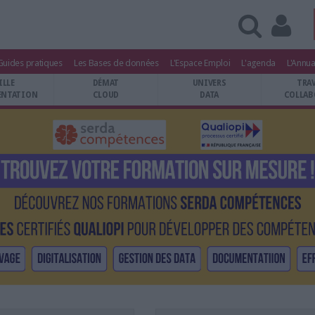
Guides pratiques
Les Bases de données
L'Espace Emploi
L'agenda
L'Annua
ILLE
DÉMAT
UNIVERS
TRA
NTATION
CLOUD
DATA
COLLAB