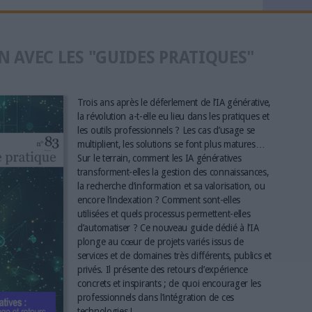
N AVEC LES "GUIDES PRATIQUES"
Trois ans après le déferlement de l’IA générative,
la révolution a-t-elle eu lieu dans les pratiques et
les outils professionnels ? Les cas d’usage se
multiplient, les solutions se font plus matures…
Sur le terrain, comment les IA génératives
transforment-elles la gestion des connaissances,
la recherche d’information et sa valorisation, ou
encore l’indexation ? Comment sont-elles
utilisées et quels processus permettent-elles
d’automatiser ? Ce nouveau guide dédié à l’IA
plonge au cœur de projets variés issus de
services et de domaines très différents, publics et
privés. Il présente des retours d’expérience
concrets et inspirants ; de quoi encourager les
professionnels dans l’intégration de ces
technologies !