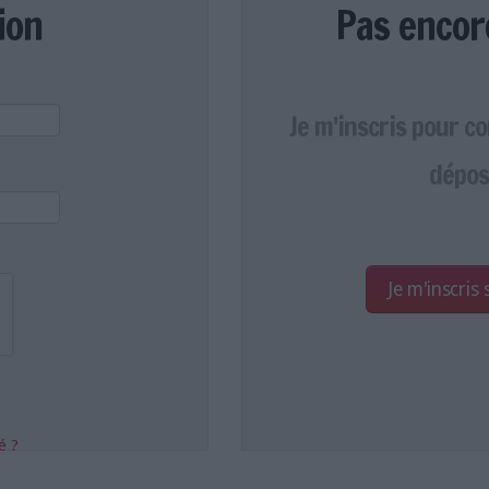
ion
Pas encor
Je m'inscris pour c
dépos
Je m'inscris
é ?