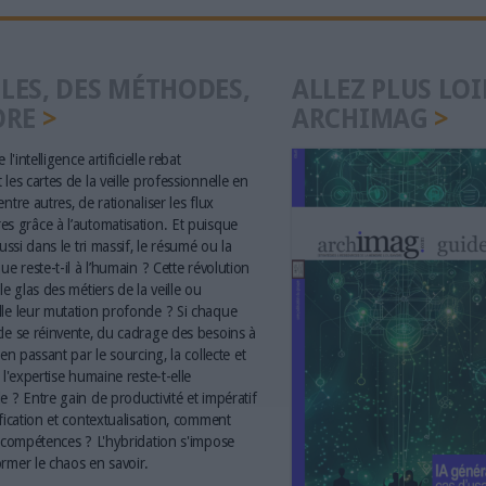
LES, DES MÉTHODES,
ALLEZ PLUS LOI
ORE
ARCHIMAG
 l'intelligence artificielle rebat
les cartes de la veille professionnelle en
ntre autres, de rationaliser les flux
s grâce à l’automatisation. Et puisque
aussi dans le tri massif, le résumé ou la
ue reste-t-il à l’humain ? Cette révolution
le glas des métiers de la veille ou
le leur mutation profonde ? Si chaque
le se réinvente, du cadrage des besoins à
 en passant par le sourcing, la collecte et
 l'expertise humaine reste-t-elle
e ? Entre gain de productivité et impératif
ification et contextualisation, comment
s compétences ? L'hybridation s'impose
rmer le chaos en savoir.