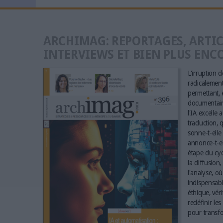
ARCHIMAG: REPORTAGES, ARTIC
INTERVIEWS ET BIEN PLUS ENC
L'irruption de
radicalement 
permettant, e
documentaire
l'IA excelle 
traduction, q
sonne-t-elle 
annonce-t-el
étape du cyc
la diffusion,
l'analyse, où
indispensabl
éthique, vér
redéfinir le
pour transfo