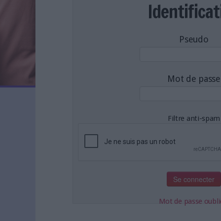
LES NEWSLETTERS
Identificat
LE MAGAZINE
LES GUIDES PRATIQUES
Pseudo
LES BASES DE DONNÉES
L'ESPACE EMPLOI
L'AGENDA
Mot de passe
L'ANNUAIRE DES ACTEURS
LES LIVRES BLANCS
LES SUPPLÉMENTS
Filtre anti-spam
NOS OFFRES D'ABONNEMENTS
Mot de passe oubli