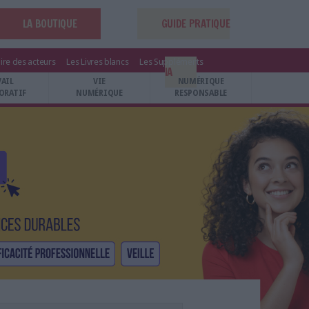
LA BOUTIQUE
GUIDE PRATIQUE
ire des acteurs
Les Livres blancs
Les Suppléments
IA
VAIL
VIE
NUMÉRIQUE
ORATIF
NUMÉRIQUE
RESPONSABLE