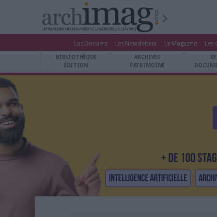
Les Dossiers
Les Newsletters
Le Magazine
Les 
BIBLIOTHÈQUE ÉDITION
BIBLIOTHÈQUE
ARCHIVES
VE
ARCHIVES PATRIMOINE
ÉDITION
PATRIMOINE
DOCUME
VEILLE DOCUMENTATION
DÉMAT CLOUD
UNIVERS DATA
TRAVAIL COLLABORATIF
VIE NUMÉRIQUE
NUMÉRIQUE RESPONSABLE
LES DOSSIERS