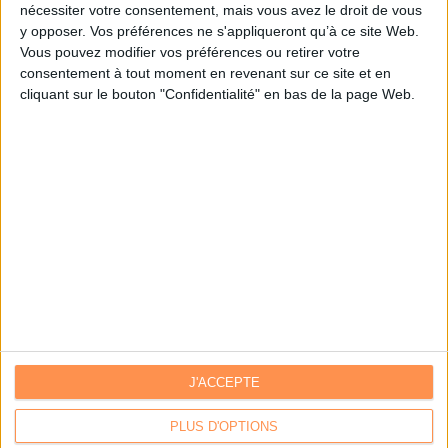
nécessiter votre consentement, mais vous avez le droit de vous
y opposer. Vos préférences ne s'appliqueront qu’à ce site Web.
Je m'inscris sur Archimag.com
Vous pouvez modifier vos préférences ou retirer votre
consentement à tout moment en revenant sur ce site et en
cliquant sur le bouton "Confidentialité" en bas de la page Web.
J'ACCEPTE
Contacts
|
Annuaire des acteurs
Communiquer avec Archimag
|
Communiquer avec ACE
PLUS D'OPTIONS