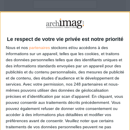
LES GUIDES PRATIQUES
LES BASES DE DONNÉES
L'ESPACE EMPLOI
Filtre anti-spam
L'AGENDA
L'ANNUAIRE DES ACTEURS
Le respect de votre vie privée est notre priorité
LES LIVRES BLANCS
Nous et nos
partenaires
stockons et/ou accédons à des
LES SUPPLÉMENTS
informations sur un appareil, telles que les cookies, et traitons
des données personnelles telles que des identifiants uniques et
NOS OFFRES D'ABONNEMENTS
des informations standards envoyées par un appareil pour des
Mot de passe oublié ?
Pas encore de compte?
publicités et du contenu personnalisés, des mesures de publicité
et de contenu, des études d'audience et le développement de
services.
Avec votre permission, nos 248 partenaires et nous-
mêmes pouvons utiliser des données de géolocalisation
précises et d’identification par scan d'appareil. En cliquant, vous
Je m'inscris pour commenter les articles
pouvez consentir aux traitements décrits précédemment. Vous
pouvez également refuser de donner votre consentement ou
ou déposer mon CV
accéder à des informations plus détaillées et modifier vos
préférences avant de consentir.
Veuillez noter que certains
traitements de vos données personnelles peuvent ne pas