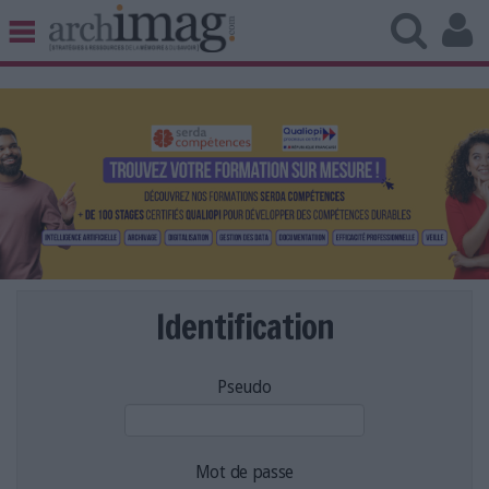
BIBLIOTHÈQUE ÉDITION
ARCHIVES PATRIMOINE
VEILLE DOCUMENTATION
DÉMAT CLOUD
UNIVERS DATA
TRAVAIL COLLABORATIF
VIE NUMÉRIQUE
NUMÉRIQUE RESPONSABLE
Identification
Pseudo
LES DOSSIERS
LES NEWSLETTERS
LE MAGAZINE
Mot de passe