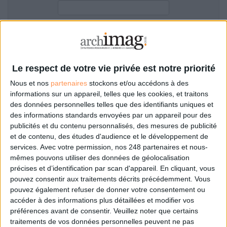
LES GUIDES PRATIQUES
LES BASES DE DONNÉES
L'ESPACE EMPLOI
Filtre anti-spam
L'AGENDA
L'ANNUAIRE DES ACTEURS
Le respect de votre vie privée est notre priorité
LES LIVRES BLANCS
Nous et nos
partenaires
stockons et/ou accédons à des
LES SUPPLÉMENTS
informations sur un appareil, telles que les cookies, et traitons
des données personnelles telles que des identifiants uniques et
NOS OFFRES D'ABONNEMENTS
des informations standards envoyées par un appareil pour des
Mot de passe oublié ?
Pas encore de compte?
publicités et du contenu personnalisés, des mesures de publicité
et de contenu, des études d'audience et le développement de
services.
Avec votre permission, nos 248 partenaires et nous-
mêmes pouvons utiliser des données de géolocalisation
précises et d’identification par scan d'appareil. En cliquant, vous
Je m'inscris pour commenter les articles
pouvez consentir aux traitements décrits précédemment. Vous
pouvez également refuser de donner votre consentement ou
ou déposer mon CV
accéder à des informations plus détaillées et modifier vos
préférences avant de consentir.
Veuillez noter que certains
traitements de vos données personnelles peuvent ne pas