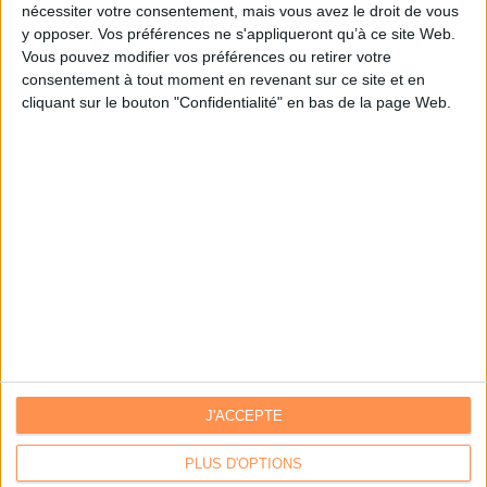
nécessiter votre consentement, mais vous avez le droit de vous
y opposer. Vos préférences ne s'appliqueront qu’à ce site Web.
Je m'inscris sur Archimag.com
Vous pouvez modifier vos préférences ou retirer votre
consentement à tout moment en revenant sur ce site et en
cliquant sur le bouton "Confidentialité" en bas de la page Web.
J'ACCEPTE
Contacts
|
Annuaire des acteurs
Communiquer avec Archimag
|
Communiquer avec ACE
PLUS D'OPTIONS