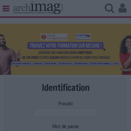
BIBLIOTHÈQUE ÉDITION
ARCHIVES PATRIMOINE
VEILLE DOCUMENTATION
DÉMAT CLOUD
UNIVERS DATA
TRAVAIL COLLABORATIF
VIE NUMÉRIQUE
NUMÉRIQUE RESPONSABLE
Identification
Pseudo
LES DOSSIERS
LES NEWSLETTERS
LE MAGAZINE
Mot de passe