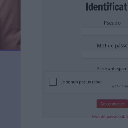
LES NEWSLETTERS
Identificat
LE MAGAZINE
LES GUIDES PRATIQUES
Pseudo
LES BASES DE DONNÉES
L'ESPACE EMPLOI
L'AGENDA
Mot de passe
L'ANNUAIRE DES ACTEURS
LES LIVRES BLANCS
LES SUPPLÉMENTS
Filtre anti-spam
NOS OFFRES D'ABONNEMENTS
Mot de passe oubli