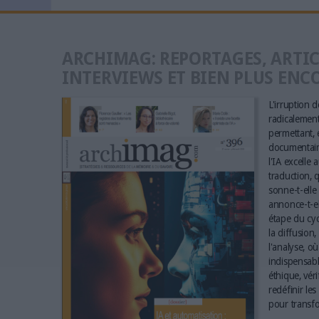
ARCHIMAG: REPORTAGES, ARTIC
INTERVIEWS ET BIEN PLUS ENC
L'irruption de
radicalement 
permettant, e
documentaire
l'IA excelle 
traduction, q
sonne-t-elle 
annonce-t-el
étape du cyc
la diffusion,
l'analyse, où
indispensabl
éthique, vér
redéfinir le
pour transfo