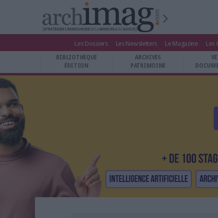
Les Dossiers
Les Newsletters
Le Magazine
Les 
BIBLIOTHÈQUE ÉDITION
BIBLIOTHÈQUE
ARCHIVES
VE
ARCHIVES PATRIMOINE
ÉDITION
PATRIMOINE
DOCUME
VEILLE DOCUMENTATION
DÉMAT CLOUD
UNIVERS DATA
TRAVAIL COLLABORATIF
VIE NUMÉRIQUE
NUMÉRIQUE RESPONSABLE
LES DOSSIERS