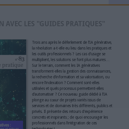
N AVEC LES "GUIDES PRATIQUES"
Trois ans après le déferlement de l’IA générative,
la révolution a-t-elle eu lieu dans les pratiques et
les outils professionnels ? Les cas d’usage se
multiplient, les solutions se font plus matures…
Sur le terrain, comment les IA génératives
transforment-elles la gestion des connaissances,
la recherche d’information et sa valorisation, ou
encore l’indexation ? Comment sont-elles
utilisées et quels processus permettent-elles
d’automatiser ? Ce nouveau guide dédié à l’IA
plonge au cœur de projets variés issus de
services et de domaines très différents, publics et
privés. Il présente des retours d’expérience
concrets et inspirants ; de quoi encourager les
professionnels dans l’intégration de ces
technologies !