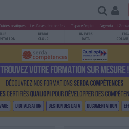
Guides pratiques
Les Bases de données
L'Espace Emploi
L'agenda
L'Annua
ILLE
DÉMAT
UNIVERS
TRA
NTATION
CLOUD
DATA
COLLAB