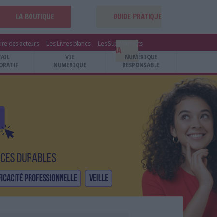
LA BOUTIQUE
GUIDE PRATIQUE
ire des acteurs
Les Livres blancs
Les Suppléments
IA
VAIL
VIE
NUMÉRIQUE
ORATIF
NUMÉRIQUE
RESPONSABLE