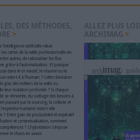
LES, DES MÉTHODES,
ALLEZ PLUS LOI
ORE
ARCHIMAG
 l'intelligence artificielle rebat
les cartes de la veille professionnelle en
ntre autres, de rationaliser les flux
s grâce à l’automatisation. Et puisque
aussi dans le tri massif, le résumé ou la
ue reste-t-il à l’humain ? Cette révolution
le glas des métiers de la veille ou
le leur mutation profonde ? Si chaque
le se réinvente, du cadrage des besoins à
 en passant par le sourcing, la collecte et
 l'expertise humaine reste-t-elle
e ? Entre gain de productivité et impératif
ification et contextualisation, comment
s compétences ? L'hybridation s'impose
rmer le chaos en savoir.