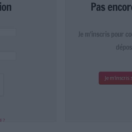
ion
Pas encor
Je m'inscris pour c
dépos
Je m'inscris
é ?