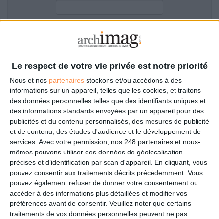
LES GUIDES PRATIQUES
LES BASES DE DONNÉES
L'ESPACE EMPLOI
Filtre anti-spam
L'AGENDA
L'ANNUAIRE DES ACTEURS
Le respect de votre vie privée est notre priorité
LES LIVRES BLANCS
Nous et nos
partenaires
stockons et/ou accédons à des
LES SUPPLÉMENTS
informations sur un appareil, telles que les cookies, et traitons
des données personnelles telles que des identifiants uniques et
NOS OFFRES D'ABONNEMENTS
des informations standards envoyées par un appareil pour des
Mot de passe oublié ?
Pas encore de compte?
publicités et du contenu personnalisés, des mesures de publicité
et de contenu, des études d'audience et le développement de
services.
Avec votre permission, nos 248 partenaires et nous-
mêmes pouvons utiliser des données de géolocalisation
précises et d’identification par scan d'appareil. En cliquant, vous
Je m'inscris pour commenter les articles
pouvez consentir aux traitements décrits précédemment. Vous
pouvez également refuser de donner votre consentement ou
ou déposer mon CV
accéder à des informations plus détaillées et modifier vos
préférences avant de consentir.
Veuillez noter que certains
traitements de vos données personnelles peuvent ne pas