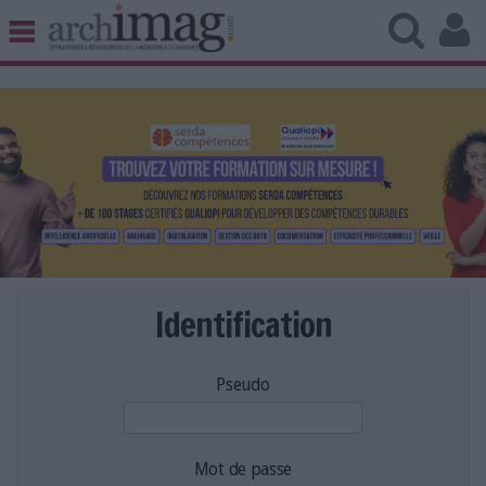
BIBLIOTHÈQUE ÉDITION
ARCHIVES PATRIMOINE
VEILLE DOCUMENTATION
DÉMAT CLOUD
UNIVERS DATA
TRAVAIL COLLABORATIF
VIE NUMÉRIQUE
NUMÉRIQUE RESPONSABLE
Identification
Pseudo
LES DOSSIERS
LES NEWSLETTERS
LE MAGAZINE
Mot de passe