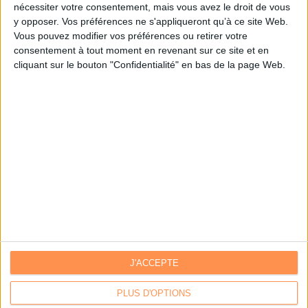
nécessiter votre consentement, mais vous avez le droit de vous
y opposer. Vos préférences ne s'appliqueront qu’à ce site Web.
Je m'inscris sur Archimag.com
Vous pouvez modifier vos préférences ou retirer votre
consentement à tout moment en revenant sur ce site et en
cliquant sur le bouton "Confidentialité" en bas de la page Web.
J'ACCEPTE
Contacts
|
Annuaire des acteurs
Communiquer avec Archimag
|
Communiquer avec ACE
PLUS D'OPTIONS