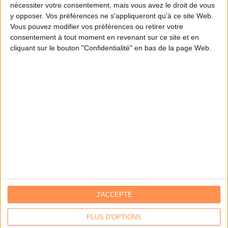
nécessiter votre consentement, mais vous avez le droit de vous
y opposer. Vos préférences ne s'appliqueront qu’à ce site Web.
Je m'inscris sur Archimag.com
Vous pouvez modifier vos préférences ou retirer votre
consentement à tout moment en revenant sur ce site et en
cliquant sur le bouton "Confidentialité" en bas de la page Web.
J'ACCEPTE
Contacts
|
Annuaire des acteurs
Communiquer avec Archimag
|
Communiquer avec ACE
PLUS D'OPTIONS