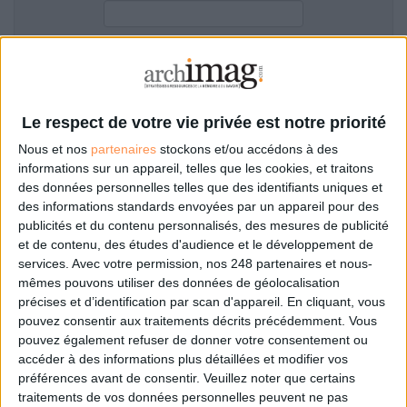
LES GUIDES PRATIQUES
LES BASES DE DONNÉES
L'ESPACE EMPLOI
Filtre anti-spam
L'AGENDA
L'ANNUAIRE DES ACTEURS
Le respect de votre vie privée est notre priorité
LES LIVRES BLANCS
Nous et nos
partenaires
stockons et/ou accédons à des
LES SUPPLÉMENTS
informations sur un appareil, telles que les cookies, et traitons
des données personnelles telles que des identifiants uniques et
NOS OFFRES D'ABONNEMENTS
des informations standards envoyées par un appareil pour des
Mot de passe oublié ?
Pas encore de compte?
publicités et du contenu personnalisés, des mesures de publicité
et de contenu, des études d'audience et le développement de
services.
Avec votre permission, nos 248 partenaires et nous-
mêmes pouvons utiliser des données de géolocalisation
précises et d’identification par scan d'appareil. En cliquant, vous
Je m'inscris pour commenter les articles
pouvez consentir aux traitements décrits précédemment. Vous
pouvez également refuser de donner votre consentement ou
ou déposer mon CV
accéder à des informations plus détaillées et modifier vos
préférences avant de consentir.
Veuillez noter que certains
traitements de vos données personnelles peuvent ne pas