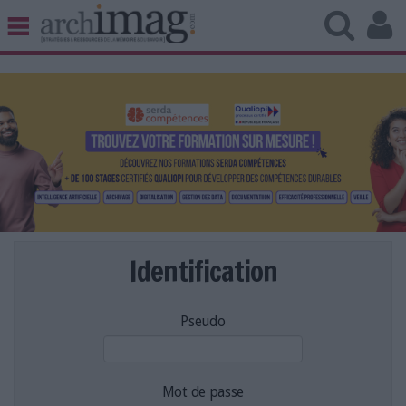
BIBLIOTHÈQUE ÉDITION
ARCHIVES PATRIMOINE
VEILLE DOCUMENTATION
DÉMAT CLOUD
UNIVERS DATA
TRAVAIL COLLABORATIF
VIE NUMÉRIQUE
NUMÉRIQUE RESPONSABLE
Identification
Pseudo
LES DOSSIERS
LES NEWSLETTERS
LE MAGAZINE
Mot de passe