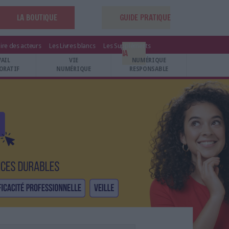
LA BOUTIQUE
GUIDE PRATIQUE
ire des acteurs
Les Livres blancs
Les Suppléments
IA
VAIL
VIE
NUMÉRIQUE
ORATIF
NUMÉRIQUE
RESPONSABLE