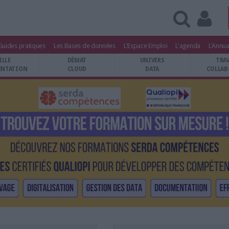
Guides pratiques
Les Bases de données
L'Espace Emploi
L'agenda
L'Annua
ILLE
DÉMAT
UNIVERS
TRA
NTATION
CLOUD
DATA
COLLAB