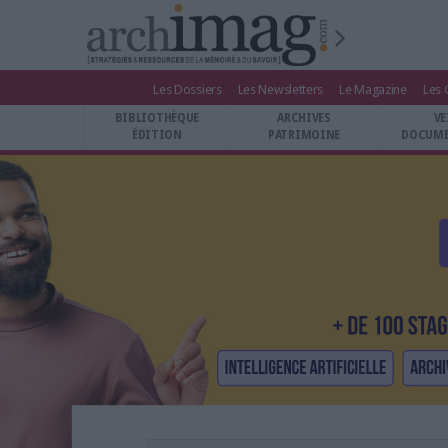
Les Dossiers
Les Newsletters
Le Magazine
Les 
BIBLIOTHÈQUE ÉDITION
BIBLIOTHÈQUE
ARCHIVES
VE
ARCHIVES PATRIMOINE
ÉDITION
PATRIMOINE
DOCUME
VEILLE DOCUMENTATION
DÉMAT CLOUD
UNIVERS DATA
TRAVAIL COLLABORATIF
VIE NUMÉRIQUE
NUMÉRIQUE RESPONSABLE
LES DOSSIERS