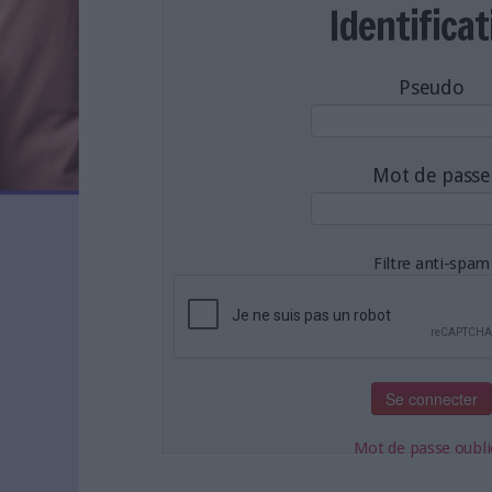
LES NEWSLETTERS
Identificat
LE MAGAZINE
LES GUIDES PRATIQUES
Pseudo
LES BASES DE DONNÉES
L'ESPACE EMPLOI
L'AGENDA
Mot de passe
L'ANNUAIRE DES ACTEURS
LES LIVRES BLANCS
LES SUPPLÉMENTS
Filtre anti-spam
NOS OFFRES D'ABONNEMENTS
Mot de passe oubli