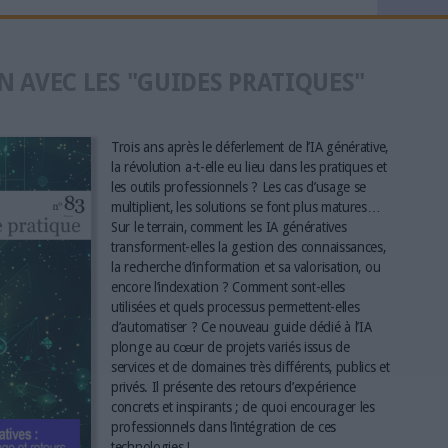
N AVEC LES "GUIDES PRATIQUES"
Trois ans après le déferlement de l’IA générative,
la révolution a-t-elle eu lieu dans les pratiques et
les outils professionnels ? Les cas d’usage se
multiplient, les solutions se font plus matures…
Sur le terrain, comment les IA génératives
transforment-elles la gestion des connaissances,
la recherche d’information et sa valorisation, ou
encore l’indexation ? Comment sont-elles
utilisées et quels processus permettent-elles
d’automatiser ? Ce nouveau guide dédié à l’IA
plonge au cœur de projets variés issus de
services et de domaines très différents, publics et
privés. Il présente des retours d’expérience
concrets et inspirants ; de quoi encourager les
professionnels dans l’intégration de ces
technologies !