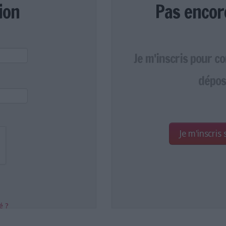
ion
Pas encor
Je m'inscris pour c
dépos
Je m'inscris
é ?