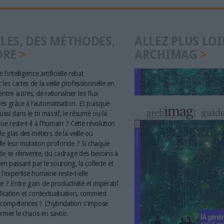
LES, DES MÉTHODES,
ALLEZ PLUS LOI
ORE
ARCHIMAG
 l'intelligence artificielle rebat
les cartes de la veille professionnelle en
ntre autres, de rationaliser les flux
s grâce à l’automatisation. Et puisque
aussi dans le tri massif, le résumé ou la
ue reste-t-il à l’humain ? Cette révolution
le glas des métiers de la veille ou
le leur mutation profonde ? Si chaque
le se réinvente, du cadrage des besoins à
 en passant par le sourcing, la collecte et
 l'expertise humaine reste-t-elle
e ? Entre gain de productivité et impératif
ification et contextualisation, comment
s compétences ? L'hybridation s'impose
rmer le chaos en savoir.