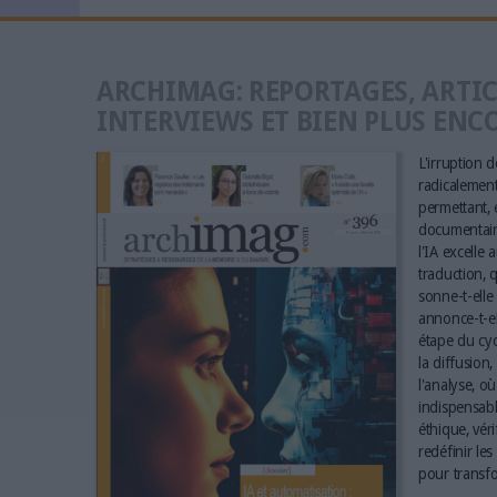
ARCHIMAG: REPORTAGES, ARTIC
INTERVIEWS ET BIEN PLUS ENC
L'irruption de
radicalement 
permettant, e
documentaire
l'IA excelle 
traduction, q
sonne-t-elle 
annonce-t-el
étape du cyc
la diffusion,
l'analyse, où
indispensabl
éthique, vér
redéfinir le
pour transfo