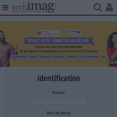
BIBLIOTHÈQUE ÉDITION
ARCHIVES PATRIMOINE
VEILLE DOCUMENTATION
DÉMAT CLOUD
UNIVERS DATA
TRAVAIL COLLABORATIF
VIE NUMÉRIQUE
NUMÉRIQUE RESPONSABLE
Identification
Pseudo
LES DOSSIERS
LES NEWSLETTERS
LE MAGAZINE
Mot de passe