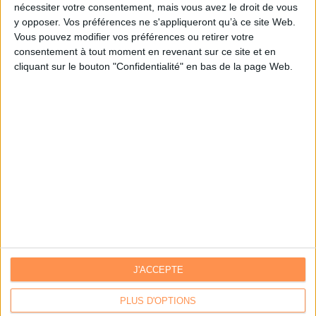
nécessiter votre consentement, mais vous avez le droit de vous
y opposer. Vos préférences ne s'appliqueront qu’à ce site Web.
Je m'inscris sur Archimag.com
Vous pouvez modifier vos préférences ou retirer votre
consentement à tout moment en revenant sur ce site et en
cliquant sur le bouton "Confidentialité" en bas de la page Web.
J'ACCEPTE
Contacts
|
Annuaire des acteurs
Communiquer avec Archimag
|
Communiquer avec ACE
PLUS D'OPTIONS