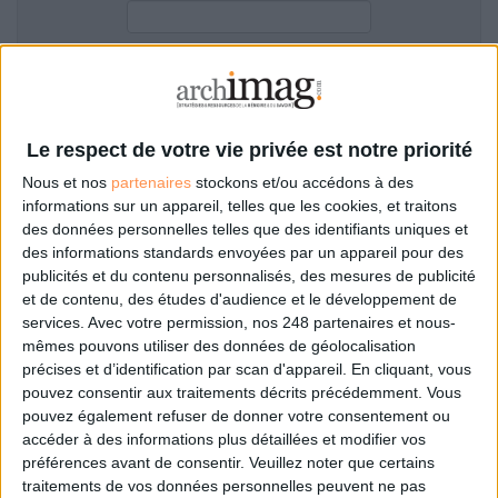
LES GUIDES PRATIQUES
LES BASES DE DONNÉES
L'ESPACE EMPLOI
Filtre anti-spam
L'AGENDA
L'ANNUAIRE DES ACTEURS
Le respect de votre vie privée est notre priorité
LES LIVRES BLANCS
Nous et nos
partenaires
stockons et/ou accédons à des
LES SUPPLÉMENTS
informations sur un appareil, telles que les cookies, et traitons
des données personnelles telles que des identifiants uniques et
NOS OFFRES D'ABONNEMENTS
des informations standards envoyées par un appareil pour des
Mot de passe oublié ?
Pas encore de compte?
publicités et du contenu personnalisés, des mesures de publicité
et de contenu, des études d'audience et le développement de
services.
Avec votre permission, nos 248 partenaires et nous-
mêmes pouvons utiliser des données de géolocalisation
précises et d’identification par scan d'appareil. En cliquant, vous
Je m'inscris pour commenter les articles
pouvez consentir aux traitements décrits précédemment. Vous
pouvez également refuser de donner votre consentement ou
ou déposer mon CV
accéder à des informations plus détaillées et modifier vos
préférences avant de consentir.
Veuillez noter que certains
traitements de vos données personnelles peuvent ne pas