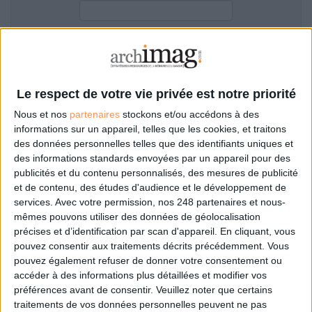
LES GUIDES PRATIQUES
LES BASES DE DONNÉES
L'ESPACE EMPLOI
Filtre anti-spam
L'AGENDA
L'ANNUAIRE DES ACTEURS
Le respect de votre vie privée est notre priorité
LES LIVRES BLANCS
Nous et nos
partenaires
stockons et/ou accédons à des
LES SUPPLÉMENTS
informations sur un appareil, telles que les cookies, et traitons
des données personnelles telles que des identifiants uniques et
NOS OFFRES D'ABONNEMENTS
des informations standards envoyées par un appareil pour des
Mot de passe oublié ?
Pas encore de compte?
publicités et du contenu personnalisés, des mesures de publicité
et de contenu, des études d'audience et le développement de
services.
Avec votre permission, nos 248 partenaires et nous-
mêmes pouvons utiliser des données de géolocalisation
précises et d’identification par scan d'appareil. En cliquant, vous
Je m'inscris pour commenter les articles
pouvez consentir aux traitements décrits précédemment. Vous
pouvez également refuser de donner votre consentement ou
ou déposer mon CV
accéder à des informations plus détaillées et modifier vos
préférences avant de consentir.
Veuillez noter que certains
traitements de vos données personnelles peuvent ne pas