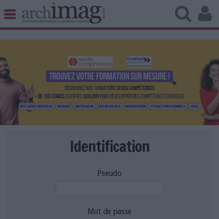
BIBLIOTHÈQUE ÉDITION
ARCHIVES PATRIMOINE
VEILLE DOCUMENTATION
DÉMAT CLOUD
UNIVERS DATA
TRAVAIL COLLABORATIF
VIE NUMÉRIQUE
NUMÉRIQUE RESPONSABLE
Identification
Pseudo
LES DOSSIERS
LES NEWSLETTERS
LE MAGAZINE
Mot de passe