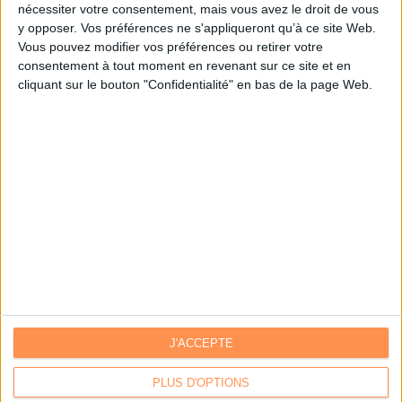
nécessiter votre consentement, mais vous avez le droit de vous
y opposer. Vos préférences ne s'appliqueront qu’à ce site Web.
Je m'inscris sur Archimag.com
Vous pouvez modifier vos préférences ou retirer votre
consentement à tout moment en revenant sur ce site et en
cliquant sur le bouton "Confidentialité" en bas de la page Web.
J'ACCEPTE
Contacts
|
Annuaire des acteurs
Communiquer avec Archimag
|
Communiquer avec ACE
PLUS D'OPTIONS