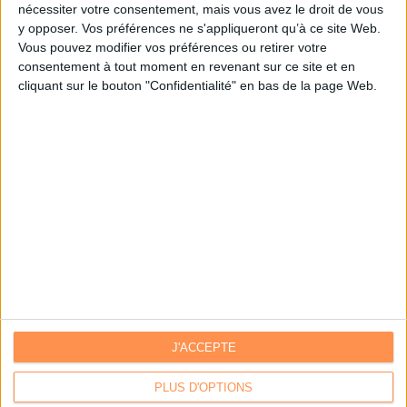
nécessiter votre consentement, mais vous avez le droit de vous
y opposer. Vos préférences ne s'appliqueront qu’à ce site Web.
Je m'inscris sur Archimag.com
Vous pouvez modifier vos préférences ou retirer votre
consentement à tout moment en revenant sur ce site et en
cliquant sur le bouton "Confidentialité" en bas de la page Web.
J'ACCEPTE
Contacts
|
Annuaire des acteurs
Communiquer avec Archimag
|
Communiquer avec ACE
PLUS D'OPTIONS