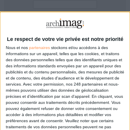
LES GUIDES PRATIQUES
LES BASES DE DONNÉES
L'ESPACE EMPLOI
Filtre anti-spam
L'AGENDA
L'ANNUAIRE DES ACTEURS
Le respect de votre vie privée est notre priorité
LES LIVRES BLANCS
Nous et nos
partenaires
stockons et/ou accédons à des
LES SUPPLÉMENTS
informations sur un appareil, telles que les cookies, et traitons
des données personnelles telles que des identifiants uniques et
NOS OFFRES D'ABONNEMENTS
des informations standards envoyées par un appareil pour des
Mot de passe oublié ?
Pas encore de compte?
publicités et du contenu personnalisés, des mesures de publicité
et de contenu, des études d'audience et le développement de
services.
Avec votre permission, nos 248 partenaires et nous-
mêmes pouvons utiliser des données de géolocalisation
précises et d’identification par scan d'appareil. En cliquant, vous
Je m'inscris pour commenter les articles
pouvez consentir aux traitements décrits précédemment. Vous
pouvez également refuser de donner votre consentement ou
ou déposer mon CV
accéder à des informations plus détaillées et modifier vos
préférences avant de consentir.
Veuillez noter que certains
traitements de vos données personnelles peuvent ne pas