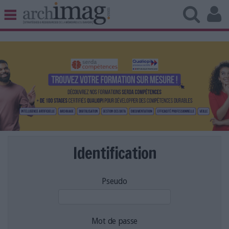
BIBLIOTHÈQUE ÉDITION
ARCHIVES PATRIMOINE
VEILLE DOCUMENTATION
DÉMAT CLOUD
UNIVERS DATA
TRAVAIL COLLABORATIF
VIE NUMÉRIQUE
NUMÉRIQUE RESPONSABLE
Identification
Pseudo
LES DOSSIERS
LES NEWSLETTERS
LE MAGAZINE
Mot de passe