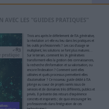
N AVEC LES "GUIDES PRATIQUES"
Trois ans après le déferlement de l’IA générative,
la révolution a-t-elle eu lieu dans les pratiques et
les outils professionnels ? Les cas d’usage se
multiplient, les solutions se font plus matures…
Sur le terrain, comment les IA génératives
transforment-elles la gestion des connaissances,
la recherche d’information et sa valorisation, ou
encore l’indexation ? Comment sont-elles
utilisées et quels processus permettent-elles
d’automatiser ? Ce nouveau guide dédié à l’IA
plonge au cœur de projets variés issus de
services et de domaines très différents, publics et
privés. Il présente des retours d’expérience
concrets et inspirants ; de quoi encourager les
professionnels dans l’intégration de ces
technologies !