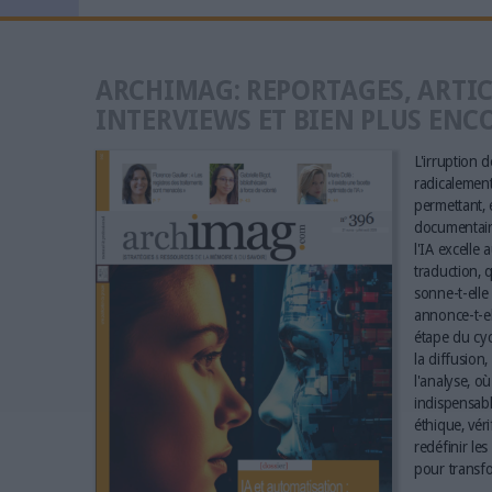
ARCHIMAG: REPORTAGES, ARTIC
INTERVIEWS ET BIEN PLUS ENC
L'irruption de
radicalement 
permettant, e
documentaire
l'IA excelle 
traduction, q
sonne-t-elle 
annonce-t-el
étape du cyc
la diffusion,
l'analyse, où
indispensabl
éthique, vér
redéfinir le
pour transfo