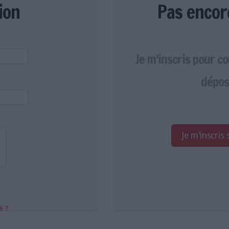
ion
Pas encor
Je m'inscris pour c
dépos
Je m'inscris
é ?