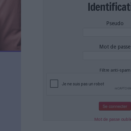
LES NEWSLETTERS
Identificat
LE MAGAZINE
LES GUIDES PRATIQUES
Pseudo
LES BASES DE DONNÉES
L'ESPACE EMPLOI
L'AGENDA
Mot de passe
L'ANNUAIRE DES ACTEURS
LES LIVRES BLANCS
LES SUPPLÉMENTS
Filtre anti-spam
NOS OFFRES D'ABONNEMENTS
Mot de passe oubli