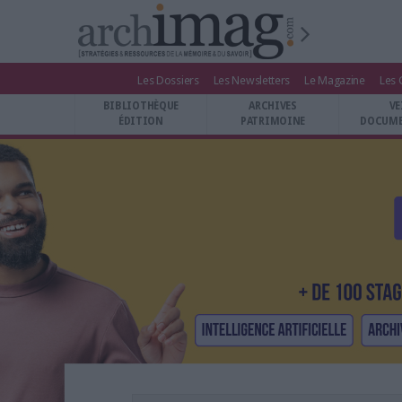
Les Dossiers
Les Newsletters
Le Magazine
Les 
BIBLIOTHÈQUE ÉDITION
BIBLIOTHÈQUE
ARCHIVES
VE
ARCHIVES PATRIMOINE
ÉDITION
PATRIMOINE
DOCUME
VEILLE DOCUMENTATION
DÉMAT CLOUD
UNIVERS DATA
TRAVAIL COLLABORATIF
VIE NUMÉRIQUE
NUMÉRIQUE RESPONSABLE
LES DOSSIERS