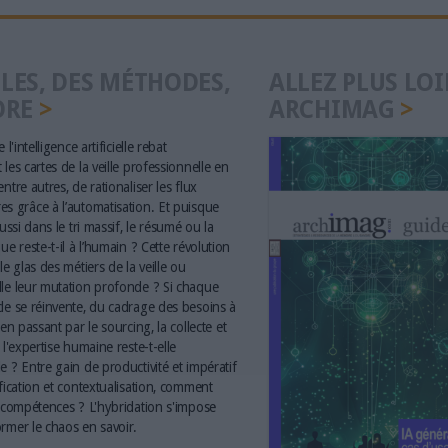
LES, DES MÉTHODES,
ALLEZ PLUS LOI
ORE
ARCHIMAG
 l'intelligence artificielle rebat
les cartes de la veille professionnelle en
ntre autres, de rationaliser les flux
s grâce à l’automatisation. Et puisque
aussi dans le tri massif, le résumé ou la
ue reste-t-il à l’humain ? Cette révolution
le glas des métiers de la veille ou
le leur mutation profonde ? Si chaque
le se réinvente, du cadrage des besoins à
 en passant par le sourcing, la collecte et
 l'expertise humaine reste-t-elle
e ? Entre gain de productivité et impératif
ification et contextualisation, comment
s compétences ? L'hybridation s'impose
rmer le chaos en savoir.