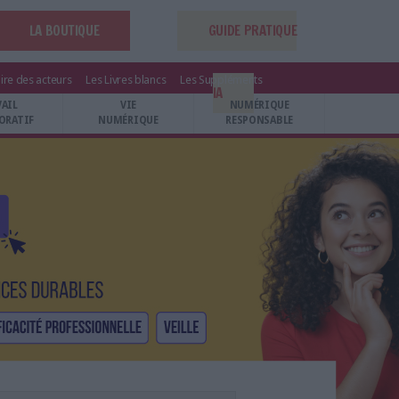
LA BOUTIQUE
GUIDE PRATIQUE
ire des acteurs
Les Livres blancs
Les Suppléments
IA
VAIL
VIE
NUMÉRIQUE
ORATIF
NUMÉRIQUE
RESPONSABLE