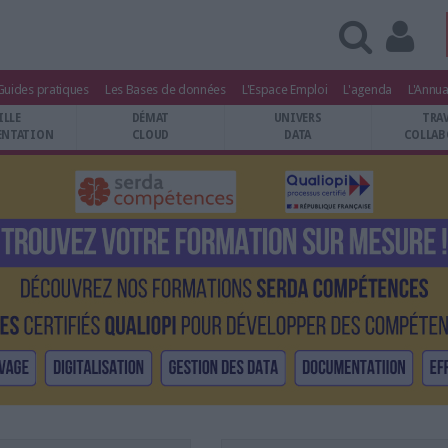
Guides pratiques
Les Bases de données
L'Espace Emploi
L'agenda
L'Annua
ILLE
DÉMAT
UNIVERS
TRA
NTATION
CLOUD
DATA
COLLAB