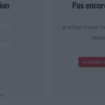
ion
Pas encor
Je m'inscris pour c
dépos
Je m'inscris
é ?