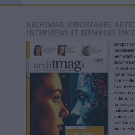
ARCHIMAG: REPORTAGES, ARTIC
INTERVIEWS ET BIEN PLUS ENC
L'irruption de
radicalement 
permettant, e
documentaire
l'IA excelle 
traduction, q
sonne-t-elle 
annonce-t-el
étape du cyc
la diffusion,
l'analyse, où
indispensabl
éthique, vér
redéfinir le
pour transfo