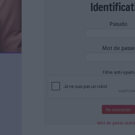
LES NEWSLETTERS
Identificat
LE MAGAZINE
LES GUIDES PRATIQUES
Pseudo
LES BASES DE DONNÉES
L'ESPACE EMPLOI
L'AGENDA
Mot de passe
L'ANNUAIRE DES ACTEURS
LES LIVRES BLANCS
LES SUPPLÉMENTS
Filtre anti-spam
NOS OFFRES D'ABONNEMENTS
Mot de passe oubli