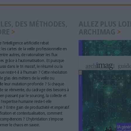
LES, DES MÉTHODES,
ALLEZ PLUS LOI
ORE
ARCHIMAG
 l'intelligence artificielle rebat
les cartes de la veille professionnelle en
ntre autres, de rationaliser les flux
s grâce à l’automatisation. Et puisque
aussi dans le tri massif, le résumé ou la
ue reste-t-il à l’humain ? Cette révolution
le glas des métiers de la veille ou
le leur mutation profonde ? Si chaque
le se réinvente, du cadrage des besoins à
 en passant par le sourcing, la collecte et
 l'expertise humaine reste-t-elle
e ? Entre gain de productivité et impératif
ification et contextualisation, comment
s compétences ? L'hybridation s'impose
rmer le chaos en savoir.