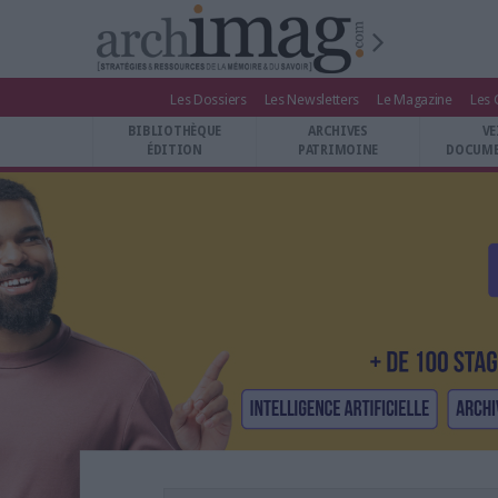
Les Dossiers
Les Newsletters
Le Magazine
Les 
BIBLIOTHÈQUE ÉDITION
BIBLIOTHÈQUE
ARCHIVES
VE
ARCHIVES PATRIMOINE
ÉDITION
PATRIMOINE
DOCUME
VEILLE DOCUMENTATION
DÉMAT CLOUD
UNIVERS DATA
TRAVAIL COLLABORATIF
VIE NUMÉRIQUE
NUMÉRIQUE RESPONSABLE
LES DOSSIERS