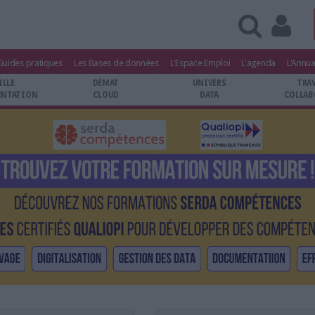
Guides pratiques
Les Bases de données
L'Espace Emploi
L'agenda
L'Annua
ILLE
DÉMAT
UNIVERS
TRA
NTATION
CLOUD
DATA
COLLAB