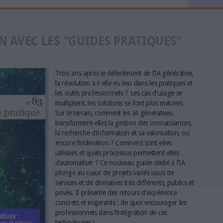
N AVEC LES "GUIDES PRATIQUES"
Trois ans après le déferlement de l’IA générative,
la révolution a-t-elle eu lieu dans les pratiques et
les outils professionnels ? Les cas d’usage se
multiplient, les solutions se font plus matures…
Sur le terrain, comment les IA génératives
transforment-elles la gestion des connaissances,
la recherche d’information et sa valorisation, ou
encore l’indexation ? Comment sont-elles
utilisées et quels processus permettent-elles
d’automatiser ? Ce nouveau guide dédié à l’IA
plonge au cœur de projets variés issus de
services et de domaines très différents, publics et
privés. Il présente des retours d’expérience
concrets et inspirants ; de quoi encourager les
professionnels dans l’intégration de ces
technologies !