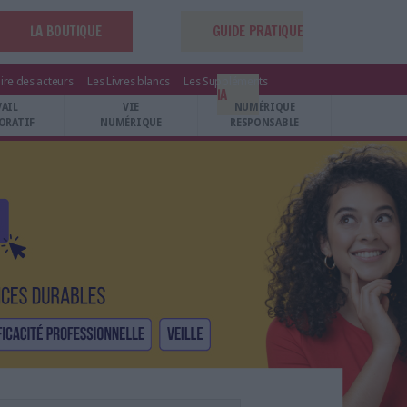
LA BOUTIQUE
GUIDE PRATIQUE
ire des acteurs
Les Livres blancs
Les Suppléments
IA
VAIL
VIE
NUMÉRIQUE
ORATIF
NUMÉRIQUE
RESPONSABLE