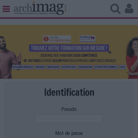
BIBLIOTHÈQUE ÉDITION
ARCHIVES PATRIMOINE
VEILLE DOCUMENTATION
DÉMAT CLOUD
UNIVERS DATA
TRAVAIL COLLABORATIF
VIE NUMÉRIQUE
NUMÉRIQUE RESPONSABLE
Identification
Pseudo
LES DOSSIERS
LES NEWSLETTERS
LE MAGAZINE
Mot de passe