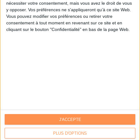
nécessiter votre consentement, mais vous avez le droit de vous
y opposer. Vos préférences ne s'appliqueront qu’à ce site Web.
Je m'inscris sur Archimag.com
Vous pouvez modifier vos préférences ou retirer votre
consentement à tout moment en revenant sur ce site et en
cliquant sur le bouton "Confidentialité" en bas de la page Web.
J'ACCEPTE
Contacts
|
Annuaire des acteurs
Communiquer avec Archimag
|
Communiquer avec ACE
PLUS D'OPTIONS