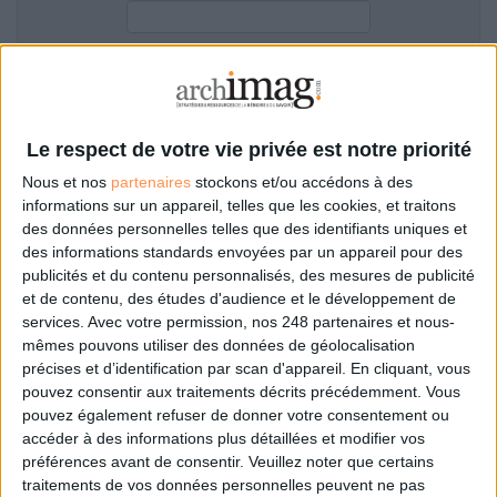
LES GUIDES PRATIQUES
LES BASES DE DONNÉES
L'ESPACE EMPLOI
Filtre anti-spam
L'AGENDA
L'ANNUAIRE DES ACTEURS
Le respect de votre vie privée est notre priorité
LES LIVRES BLANCS
Nous et nos
partenaires
stockons et/ou accédons à des
LES SUPPLÉMENTS
informations sur un appareil, telles que les cookies, et traitons
des données personnelles telles que des identifiants uniques et
NOS OFFRES D'ABONNEMENTS
des informations standards envoyées par un appareil pour des
Mot de passe oublié ?
Pas encore de compte?
publicités et du contenu personnalisés, des mesures de publicité
et de contenu, des études d'audience et le développement de
services.
Avec votre permission, nos 248 partenaires et nous-
mêmes pouvons utiliser des données de géolocalisation
précises et d’identification par scan d'appareil. En cliquant, vous
Je m'inscris pour commenter les articles
pouvez consentir aux traitements décrits précédemment. Vous
pouvez également refuser de donner votre consentement ou
ou déposer mon CV
accéder à des informations plus détaillées et modifier vos
préférences avant de consentir.
Veuillez noter que certains
traitements de vos données personnelles peuvent ne pas