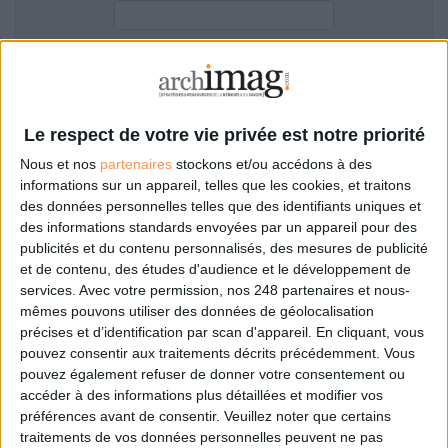
LES GUIDES PRATIQUES
LES BASES DE DONNÉES
L'ESPACE EMPLOI
Filtre anti-spam
L'AGENDA
L'ANNUAIRE DES ACTEURS
Le respect de votre vie privée est notre priorité
LES LIVRES BLANCS
Nous et nos
partenaires
stockons et/ou accédons à des
LES SUPPLÉMENTS
informations sur un appareil, telles que les cookies, et traitons
des données personnelles telles que des identifiants uniques et
NOS OFFRES D'ABONNEMENTS
des informations standards envoyées par un appareil pour des
Mot de passe oublié ?
Pas encore de compte?
publicités et du contenu personnalisés, des mesures de publicité
et de contenu, des études d'audience et le développement de
services.
Avec votre permission, nos 248 partenaires et nous-
mêmes pouvons utiliser des données de géolocalisation
précises et d’identification par scan d'appareil. En cliquant, vous
Je m'inscris pour commenter les articles
pouvez consentir aux traitements décrits précédemment. Vous
pouvez également refuser de donner votre consentement ou
ou déposer mon CV
accéder à des informations plus détaillées et modifier vos
préférences avant de consentir.
Veuillez noter que certains
traitements de vos données personnelles peuvent ne pas