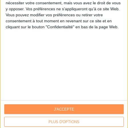
nécessiter votre consentement, mais vous avez le droit de vous
y opposer. Vos préférences ne s'appliqueront qu’à ce site Web.
Je m'inscris sur Archimag.com
Vous pouvez modifier vos préférences ou retirer votre
consentement à tout moment en revenant sur ce site et en
cliquant sur le bouton "Confidentialité" en bas de la page Web.
J'ACCEPTE
Contacts
|
Annuaire des acteurs
Communiquer avec Archimag
|
Communiquer avec ACE
PLUS D'OPTIONS