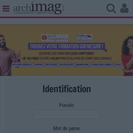
BIBLIOTHÈQUE ÉDITION
ARCHIVES PATRIMOINE
VEILLE DOCUMENTATION
DÉMAT CLOUD
UNIVERS DATA
TRAVAIL COLLABORATIF
VIE NUMÉRIQUE
NUMÉRIQUE RESPONSABLE
Identification
Pseudo
LES DOSSIERS
LES NEWSLETTERS
LE MAGAZINE
Mot de passe