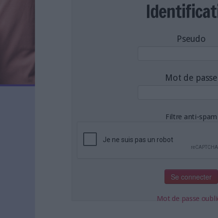
LES NEWSLETTERS
Identificat
LE MAGAZINE
LES GUIDES PRATIQUES
Pseudo
LES BASES DE DONNÉES
L'ESPACE EMPLOI
L'AGENDA
Mot de passe
L'ANNUAIRE DES ACTEURS
LES LIVRES BLANCS
LES SUPPLÉMENTS
Filtre anti-spam
NOS OFFRES D'ABONNEMENTS
Mot de passe oubli