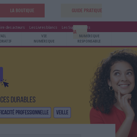
LA BOUTIQUE
GUIDE PRATIQUE
ire des acteurs
Les Livres blancs
Les Suppléments
IA
VAIL
VIE
NUMÉRIQUE
ORATIF
NUMÉRIQUE
RESPONSABLE