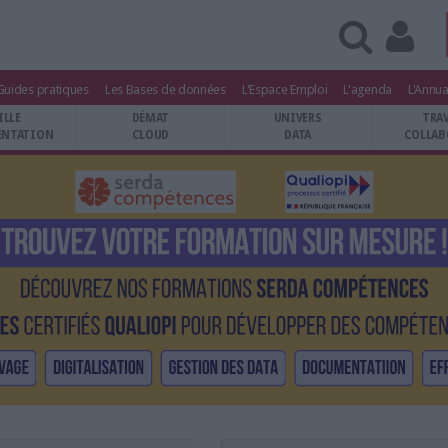
Guides pratiques
Les Bases de données
L'Espace Emploi
L'agenda
L'Annua
ILLE
DÉMAT
UNIVERS
TRA
NTATION
CLOUD
DATA
COLLAB