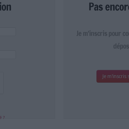
ion
Pas encor
Je m'inscris pour c
dépos
Je m'inscris
é ?