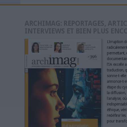
ARCHIMAG: REPORTAGES, ARTIC
INTERVIEWS ET BIEN PLUS ENC
L'irruption de
radicalement 
permettant, e
documentaire
l'IA excelle 
traduction, q
sonne-t-elle 
annonce-t-el
étape du cyc
la diffusion,
l'analyse, où
indispensabl
éthique, vér
redéfinir le
pour transfo