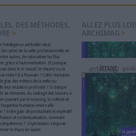
LES, DES MÉTHODES,
ALLEZ PLUS LOI
ORE
ARCHIMAG
 l'intelligence artificielle rebat
les cartes de la veille professionnelle en
ntre autres, de rationaliser les flux
s grâce à l’automatisation. Et puisque
aussi dans le tri massif, le résumé ou la
ue reste-t-il à l’humain ? Cette révolution
le glas des métiers de la veille ou
le leur mutation profonde ? Si chaque
le se réinvente, du cadrage des besoins à
 en passant par le sourcing, la collecte et
 l'expertise humaine reste-t-elle
e ? Entre gain de productivité et impératif
ification et contextualisation, comment
s compétences ? L'hybridation s'impose
rmer le chaos en savoir.