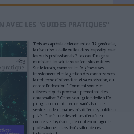
N AVEC LES "GUIDES PRATIQUES"
Trois ans après le déferlement de l’IA générative,
la révolution a-t-elle eu lieu dans les pratiques et
les outils professionnels ? Les cas d’usage se
multiplient, les solutions se font plus matures…
Sur le terrain, comment les IA génératives
transforment-elles la gestion des connaissances,
la recherche d’information et sa valorisation, ou
encore l’indexation ? Comment sont-elles
utilisées et quels processus permettent-elles
d’automatiser ? Ce nouveau guide dédié à l’IA
plonge au cœur de projets variés issus de
services et de domaines très différents, publics et
privés. Il présente des retours d’expérience
concrets et inspirants ; de quoi encourager les
professionnels dans l’intégration de ces
technologies !