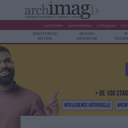
Les Dossiers
Les Newsletters
Le Magazine
Les 
BIBLIOTHÈQUE ÉDITION
BIBLIOTHÈQUE
ARCHIVES
VE
ARCHIVES PATRIMOINE
ÉDITION
PATRIMOINE
DOCUME
VEILLE DOCUMENTATION
DÉMAT CLOUD
UNIVERS DATA
TRAVAIL COLLABORATIF
VIE NUMÉRIQUE
NUMÉRIQUE RESPONSABLE
LES DOSSIERS