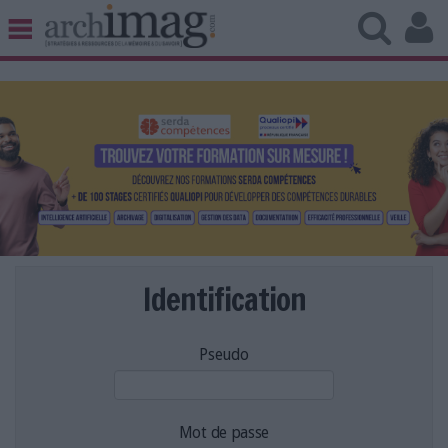
BIBLIOTHÈQUE ÉDITION
ARCHIVES PATRIMOINE
VEILLE DOCUMENTATION
DÉMAT CLOUD
UNIVERS DATA
TRAVAIL COLLABORATIF
VIE NUMÉRIQUE
NUMÉRIQUE RESPONSABLE
Identification
Pseudo
LES DOSSIERS
LES NEWSLETTERS
LE MAGAZINE
Mot de passe