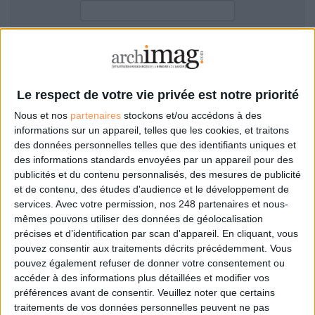
LES GUIDES PRATIQUES
LES BASES DE DONNÉES
L'ESPACE EMPLOI
Filtre anti-spam
L'AGENDA
L'ANNUAIRE DES ACTEURS
Le respect de votre vie privée est notre priorité
LES LIVRES BLANCS
Nous et nos
partenaires
stockons et/ou accédons à des
LES SUPPLÉMENTS
informations sur un appareil, telles que les cookies, et traitons
des données personnelles telles que des identifiants uniques et
NOS OFFRES D'ABONNEMENTS
des informations standards envoyées par un appareil pour des
Mot de passe oublié ?
Pas encore de compte?
publicités et du contenu personnalisés, des mesures de publicité
et de contenu, des études d'audience et le développement de
services.
Avec votre permission, nos 248 partenaires et nous-
mêmes pouvons utiliser des données de géolocalisation
précises et d’identification par scan d'appareil. En cliquant, vous
Je m'inscris pour commenter les articles
pouvez consentir aux traitements décrits précédemment. Vous
pouvez également refuser de donner votre consentement ou
ou déposer mon CV
accéder à des informations plus détaillées et modifier vos
préférences avant de consentir.
Veuillez noter que certains
traitements de vos données personnelles peuvent ne pas