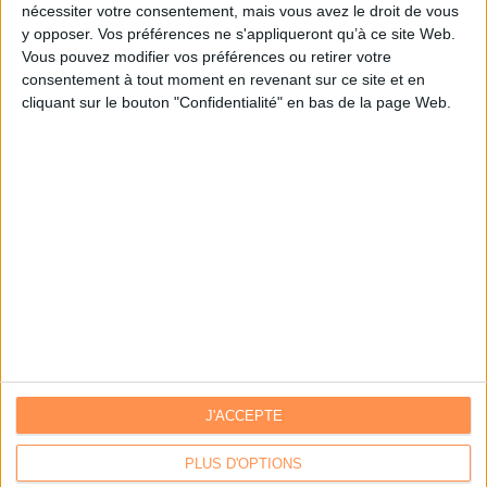
nécessiter votre consentement, mais vous avez le droit de vous
y opposer. Vos préférences ne s'appliqueront qu’à ce site Web.
Je m'inscris sur Archimag.com
Vous pouvez modifier vos préférences ou retirer votre
consentement à tout moment en revenant sur ce site et en
cliquant sur le bouton "Confidentialité" en bas de la page Web.
J'ACCEPTE
Contacts
|
Annuaire des acteurs
Communiquer avec Archimag
|
Communiquer avec ACE
PLUS D'OPTIONS