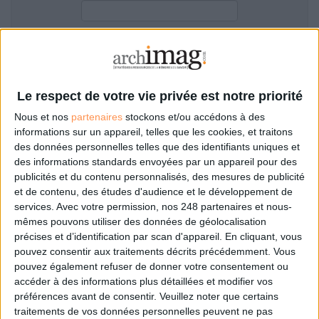
LES GUIDES PRATIQUES
LES BASES DE DONNÉES
L'ESPACE EMPLOI
Filtre anti-spam
L'AGENDA
L'ANNUAIRE DES ACTEURS
Le respect de votre vie privée est notre priorité
LES LIVRES BLANCS
Nous et nos
partenaires
stockons et/ou accédons à des
LES SUPPLÉMENTS
informations sur un appareil, telles que les cookies, et traitons
des données personnelles telles que des identifiants uniques et
NOS OFFRES D'ABONNEMENTS
des informations standards envoyées par un appareil pour des
Mot de passe oublié ?
Pas encore de compte?
publicités et du contenu personnalisés, des mesures de publicité
et de contenu, des études d'audience et le développement de
services.
Avec votre permission, nos 248 partenaires et nous-
mêmes pouvons utiliser des données de géolocalisation
précises et d’identification par scan d'appareil. En cliquant, vous
Je m'inscris pour commenter les articles
pouvez consentir aux traitements décrits précédemment. Vous
pouvez également refuser de donner votre consentement ou
ou déposer mon CV
accéder à des informations plus détaillées et modifier vos
préférences avant de consentir.
Veuillez noter que certains
traitements de vos données personnelles peuvent ne pas