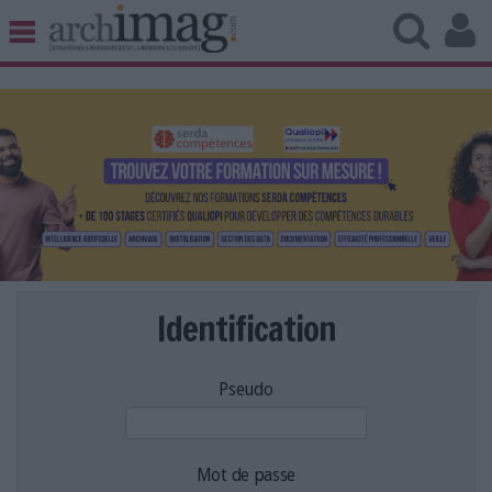
BIBLIOTHÈQUE ÉDITION
ARCHIVES PATRIMOINE
VEILLE DOCUMENTATION
DÉMAT CLOUD
UNIVERS DATA
TRAVAIL COLLABORATIF
VIE NUMÉRIQUE
NUMÉRIQUE RESPONSABLE
Identification
Pseudo
LES DOSSIERS
LES NEWSLETTERS
LE MAGAZINE
Mot de passe