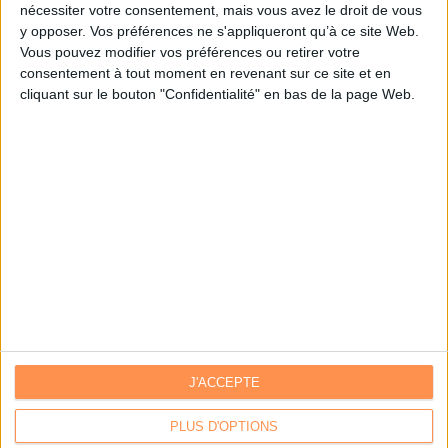
nécessiter votre consentement, mais vous avez le droit de vous
y opposer. Vos préférences ne s'appliqueront qu’à ce site Web.
Je m'inscris sur Archimag.com
Vous pouvez modifier vos préférences ou retirer votre
consentement à tout moment en revenant sur ce site et en
cliquant sur le bouton "Confidentialité" en bas de la page Web.
J'ACCEPTE
Contacts
|
Annuaire des acteurs
Communiquer avec Archimag
|
Communiquer avec ACE
PLUS D'OPTIONS