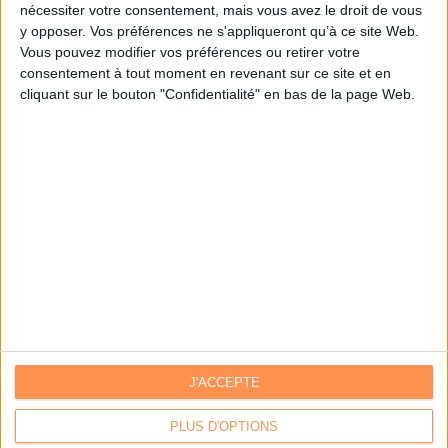
nécessiter votre consentement, mais vous avez le droit de vous
y opposer. Vos préférences ne s'appliqueront qu’à ce site Web.
Je m'inscris sur Archimag.com
Vous pouvez modifier vos préférences ou retirer votre
consentement à tout moment en revenant sur ce site et en
cliquant sur le bouton "Confidentialité" en bas de la page Web.
J'ACCEPTE
Contacts
|
Annuaire des acteurs
Communiquer avec Archimag
|
Communiquer avec ACE
PLUS D'OPTIONS