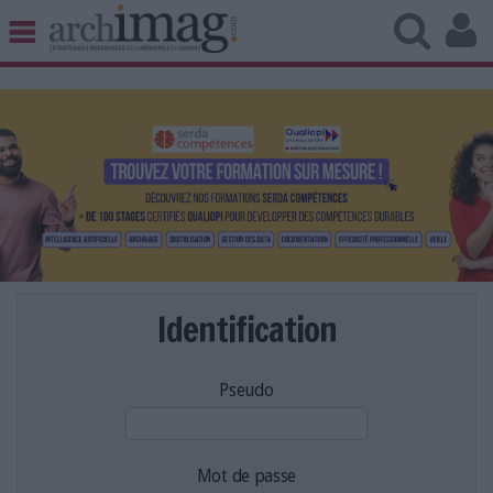
BIBLIOTHÈQUE ÉDITION
ARCHIVES PATRIMOINE
VEILLE DOCUMENTATION
DÉMAT CLOUD
UNIVERS DATA
TRAVAIL COLLABORATIF
VIE NUMÉRIQUE
NUMÉRIQUE RESPONSABLE
Identification
Pseudo
LES DOSSIERS
LES NEWSLETTERS
LE MAGAZINE
Mot de passe