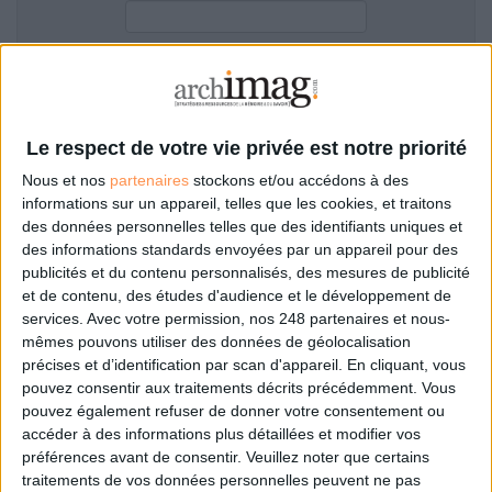
LES GUIDES PRATIQUES
LES BASES DE DONNÉES
L'ESPACE EMPLOI
Filtre anti-spam
L'AGENDA
L'ANNUAIRE DES ACTEURS
Le respect de votre vie privée est notre priorité
LES LIVRES BLANCS
Nous et nos
partenaires
stockons et/ou accédons à des
LES SUPPLÉMENTS
informations sur un appareil, telles que les cookies, et traitons
des données personnelles telles que des identifiants uniques et
NOS OFFRES D'ABONNEMENTS
des informations standards envoyées par un appareil pour des
Mot de passe oublié ?
Pas encore de compte?
publicités et du contenu personnalisés, des mesures de publicité
et de contenu, des études d'audience et le développement de
services.
Avec votre permission, nos 248 partenaires et nous-
mêmes pouvons utiliser des données de géolocalisation
précises et d’identification par scan d'appareil. En cliquant, vous
Je m'inscris pour commenter les articles
pouvez consentir aux traitements décrits précédemment. Vous
pouvez également refuser de donner votre consentement ou
ou déposer mon CV
accéder à des informations plus détaillées et modifier vos
préférences avant de consentir.
Veuillez noter que certains
traitements de vos données personnelles peuvent ne pas