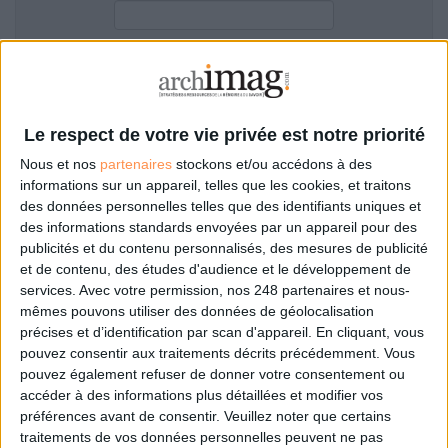
LES GUIDES PRATIQUES
LES BASES DE DONNÉES
L'ESPACE EMPLOI
Filtre anti-spam
L'AGENDA
L'ANNUAIRE DES ACTEURS
Le respect de votre vie privée est notre priorité
LES LIVRES BLANCS
Nous et nos
partenaires
stockons et/ou accédons à des
LES SUPPLÉMENTS
informations sur un appareil, telles que les cookies, et traitons
des données personnelles telles que des identifiants uniques et
NOS OFFRES D'ABONNEMENTS
des informations standards envoyées par un appareil pour des
Mot de passe oublié ?
Pas encore de compte?
publicités et du contenu personnalisés, des mesures de publicité
et de contenu, des études d'audience et le développement de
services.
Avec votre permission, nos 248 partenaires et nous-
mêmes pouvons utiliser des données de géolocalisation
précises et d’identification par scan d'appareil. En cliquant, vous
Je m'inscris pour commenter les articles
pouvez consentir aux traitements décrits précédemment. Vous
pouvez également refuser de donner votre consentement ou
ou déposer mon CV
accéder à des informations plus détaillées et modifier vos
préférences avant de consentir.
Veuillez noter que certains
traitements de vos données personnelles peuvent ne pas