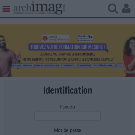
BIBLIOTHÈQUE ÉDITION
ARCHIVES PATRIMOINE
VEILLE DOCUMENTATION
DÉMAT CLOUD
UNIVERS DATA
TRAVAIL COLLABORATIF
VIE NUMÉRIQUE
NUMÉRIQUE RESPONSABLE
Identification
Pseudo
LES DOSSIERS
LES NEWSLETTERS
LE MAGAZINE
Mot de passe