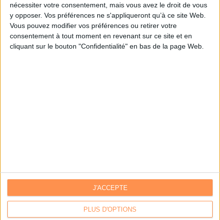
nécessiter votre consentement, mais vous avez le droit de vous
y opposer. Vos préférences ne s'appliqueront qu’à ce site Web.
Je m'inscris sur Archimag.com
Vous pouvez modifier vos préférences ou retirer votre
consentement à tout moment en revenant sur ce site et en
cliquant sur le bouton "Confidentialité" en bas de la page Web.
J'ACCEPTE
Contacts
|
Annuaire des acteurs
Communiquer avec Archimag
|
Communiquer avec ACE
PLUS D'OPTIONS