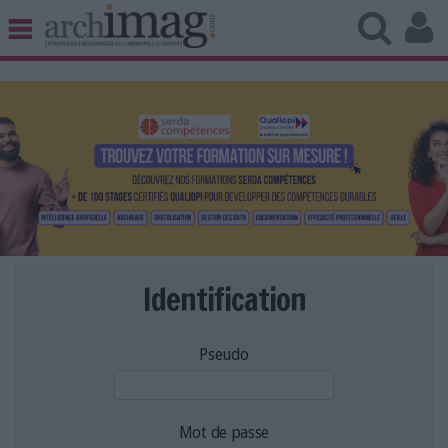
BIBLIOTHÈQUE ÉDITION
ARCHIVES PATRIMOINE
VEILLE DOCUMENTATION
DÉMAT CLOUD
UNIVERS DATA
TRAVAIL COLLABORATIF
VIE NUMÉRIQUE
NUMÉRIQUE RESPONSABLE
Identification
Pseudo
LES DOSSIERS
LES NEWSLETTERS
LE MAGAZINE
Mot de passe