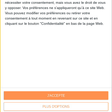
nécessiter votre consentement, mais vous avez le droit de vous
y opposer. Vos préférences ne s'appliqueront qu’à ce site Web.
Je m'inscris sur Archimag.com
Vous pouvez modifier vos préférences ou retirer votre
consentement à tout moment en revenant sur ce site et en
cliquant sur le bouton "Confidentialité" en bas de la page Web.
J'ACCEPTE
Contacts
|
Annuaire des acteurs
Communiquer avec Archimag
|
Communiquer avec ACE
PLUS D'OPTIONS