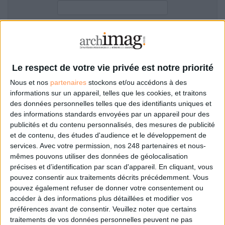
LES GUIDES PRATIQUES
LES BASES DE DONNÉES
L'ESPACE EMPLOI
Filtre anti-spam
L'AGENDA
L'ANNUAIRE DES ACTEURS
Le respect de votre vie privée est notre priorité
LES LIVRES BLANCS
Nous et nos
partenaires
stockons et/ou accédons à des
LES SUPPLÉMENTS
informations sur un appareil, telles que les cookies, et traitons
des données personnelles telles que des identifiants uniques et
NOS OFFRES D'ABONNEMENTS
des informations standards envoyées par un appareil pour des
Mot de passe oublié ?
Pas encore de compte?
publicités et du contenu personnalisés, des mesures de publicité
et de contenu, des études d'audience et le développement de
services.
Avec votre permission, nos 248 partenaires et nous-
mêmes pouvons utiliser des données de géolocalisation
précises et d’identification par scan d'appareil. En cliquant, vous
Je m'inscris pour commenter les articles
pouvez consentir aux traitements décrits précédemment. Vous
pouvez également refuser de donner votre consentement ou
ou déposer mon CV
accéder à des informations plus détaillées et modifier vos
préférences avant de consentir.
Veuillez noter que certains
traitements de vos données personnelles peuvent ne pas