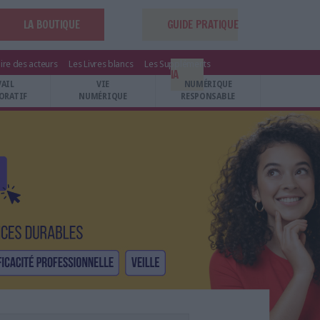
LA BOUTIQUE
GUIDE PRATIQUE
ire des acteurs
Les Livres blancs
Les Suppléments
IA
VAIL
VIE
NUMÉRIQUE
ORATIF
NUMÉRIQUE
RESPONSABLE