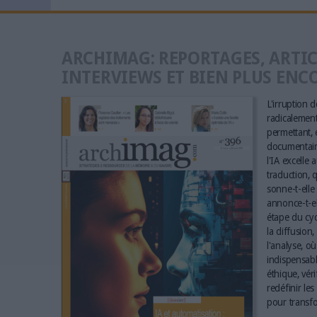
ARCHIMAG: REPORTAGES, ARTIC
INTERVIEWS ET BIEN PLUS ENC
L'irruption de
radicalement 
permettant, e
documentaire
l'IA excelle 
traduction, q
sonne-t-elle 
annonce-t-el
étape du cyc
la diffusion,
l'analyse, où
indispensabl
éthique, vér
redéfinir le
pour transfo