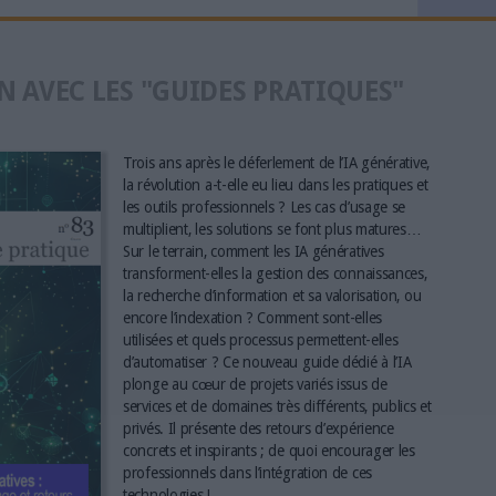
N AVEC LES "GUIDES PRATIQUES"
Trois ans après le déferlement de l’IA générative,
la révolution a-t-elle eu lieu dans les pratiques et
les outils professionnels ? Les cas d’usage se
multiplient, les solutions se font plus matures…
Sur le terrain, comment les IA génératives
transforment-elles la gestion des connaissances,
la recherche d’information et sa valorisation, ou
encore l’indexation ? Comment sont-elles
utilisées et quels processus permettent-elles
d’automatiser ? Ce nouveau guide dédié à l’IA
plonge au cœur de projets variés issus de
services et de domaines très différents, publics et
privés. Il présente des retours d’expérience
concrets et inspirants ; de quoi encourager les
professionnels dans l’intégration de ces
technologies !