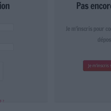
ion
Pas encor
Je m'inscris pour c
dépos
Je m'inscris
é ?