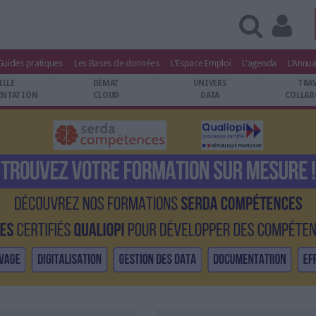
Guides pratiques
Les Bases de données
L'Espace Emploi
L'agenda
L'Annua
ILLE
DÉMAT
UNIVERS
TRA
NTATION
CLOUD
DATA
COLLAB