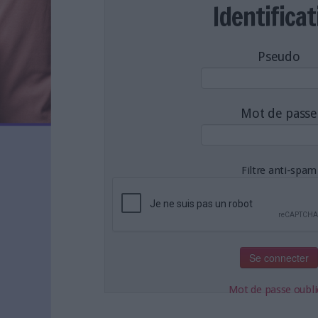
LES NEWSLETTERS
Identificat
LE MAGAZINE
LES GUIDES PRATIQUES
Pseudo
LES BASES DE DONNÉES
L'ESPACE EMPLOI
L'AGENDA
Mot de passe
L'ANNUAIRE DES ACTEURS
LES LIVRES BLANCS
LES SUPPLÉMENTS
Filtre anti-spam
NOS OFFRES D'ABONNEMENTS
Mot de passe oubli