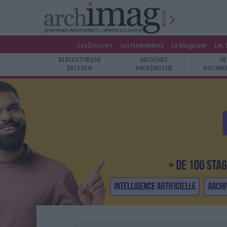
Les Dossiers
Les Newsletters
Le Magazine
Les 
BIBLIOTHÈQUE ÉDITION
BIBLIOTHÈQUE
ARCHIVES
VE
ARCHIVES PATRIMOINE
ÉDITION
PATRIMOINE
DOCUME
VEILLE DOCUMENTATION
DÉMAT CLOUD
UNIVERS DATA
TRAVAIL COLLABORATIF
VIE NUMÉRIQUE
NUMÉRIQUE RESPONSABLE
LES DOSSIERS