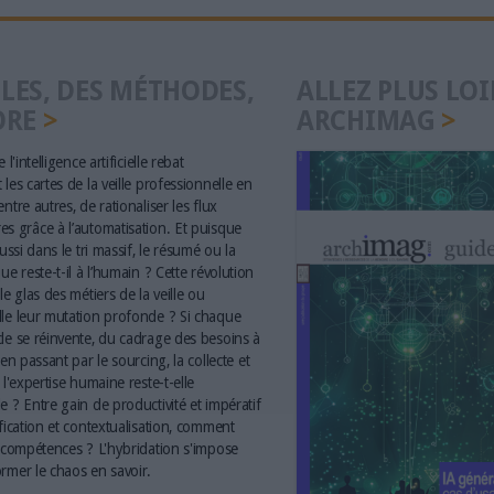
LES, DES MÉTHODES,
ALLEZ PLUS LOI
ORE
ARCHIMAG
 l'intelligence artificielle rebat
les cartes de la veille professionnelle en
ntre autres, de rationaliser les flux
s grâce à l’automatisation. Et puisque
aussi dans le tri massif, le résumé ou la
ue reste-t-il à l’humain ? Cette révolution
le glas des métiers de la veille ou
le leur mutation profonde ? Si chaque
le se réinvente, du cadrage des besoins à
 en passant par le sourcing, la collecte et
 l'expertise humaine reste-t-elle
e ? Entre gain de productivité et impératif
ification et contextualisation, comment
s compétences ? L'hybridation s'impose
rmer le chaos en savoir.