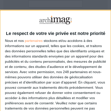
LES GUIDES PRATIQUES
LES BASES DE DONNÉES
L'ESPACE EMPLOI
Filtre anti-spam
L'AGENDA
L'ANNUAIRE DES ACTEURS
Le respect de votre vie privée est notre priorité
LES LIVRES BLANCS
Nous et nos
partenaires
stockons et/ou accédons à des
LES SUPPLÉMENTS
informations sur un appareil, telles que les cookies, et traitons
des données personnelles telles que des identifiants uniques et
NOS OFFRES D'ABONNEMENTS
des informations standards envoyées par un appareil pour des
Mot de passe oublié ?
Pas encore de compte?
publicités et du contenu personnalisés, des mesures de publicité
et de contenu, des études d'audience et le développement de
services.
Avec votre permission, nos 248 partenaires et nous-
mêmes pouvons utiliser des données de géolocalisation
précises et d’identification par scan d'appareil. En cliquant, vous
Je m'inscris pour commenter les articles
pouvez consentir aux traitements décrits précédemment. Vous
pouvez également refuser de donner votre consentement ou
ou déposer mon CV
accéder à des informations plus détaillées et modifier vos
préférences avant de consentir.
Veuillez noter que certains
traitements de vos données personnelles peuvent ne pas