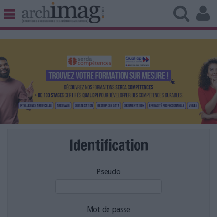
BIBLIOTHÈQUE ÉDITION
ARCHIVES PATRIMOINE
VEILLE DOCUMENTATION
DÉMAT CLOUD
UNIVERS DATA
TRAVAIL COLLABORATIF
VIE NUMÉRIQUE
NUMÉRIQUE RESPONSABLE
Identification
Pseudo
LES DOSSIERS
LES NEWSLETTERS
LE MAGAZINE
Mot de passe