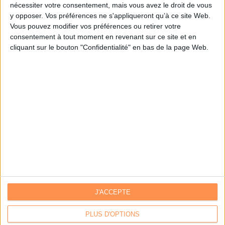
nécessiter votre consentement, mais vous avez le droit de vous
y opposer. Vos préférences ne s'appliqueront qu’à ce site Web.
Je m'inscris sur Archimag.com
Vous pouvez modifier vos préférences ou retirer votre
consentement à tout moment en revenant sur ce site et en
cliquant sur le bouton "Confidentialité" en bas de la page Web.
J'ACCEPTE
Contacts
|
Annuaire des acteurs
Communiquer avec Archimag
|
Communiquer avec ACE
PLUS D'OPTIONS