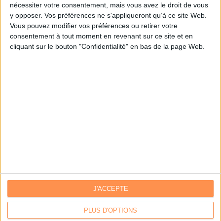
nécessiter votre consentement, mais vous avez le droit de vous
y opposer. Vos préférences ne s'appliqueront qu’à ce site Web.
Je m'inscris sur Archimag.com
Vous pouvez modifier vos préférences ou retirer votre
consentement à tout moment en revenant sur ce site et en
cliquant sur le bouton "Confidentialité" en bas de la page Web.
J'ACCEPTE
Contacts
|
Annuaire des acteurs
Communiquer avec Archimag
|
Communiquer avec ACE
PLUS D'OPTIONS