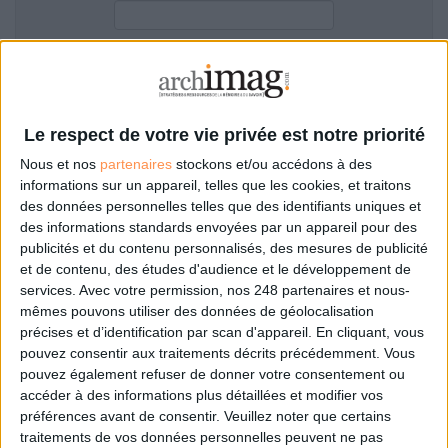
LES GUIDES PRATIQUES
LES BASES DE DONNÉES
L'ESPACE EMPLOI
Filtre anti-spam
L'AGENDA
L'ANNUAIRE DES ACTEURS
Le respect de votre vie privée est notre priorité
LES LIVRES BLANCS
Nous et nos
partenaires
stockons et/ou accédons à des
LES SUPPLÉMENTS
informations sur un appareil, telles que les cookies, et traitons
des données personnelles telles que des identifiants uniques et
NOS OFFRES D'ABONNEMENTS
des informations standards envoyées par un appareil pour des
Mot de passe oublié ?
Pas encore de compte?
publicités et du contenu personnalisés, des mesures de publicité
et de contenu, des études d'audience et le développement de
services.
Avec votre permission, nos 248 partenaires et nous-
mêmes pouvons utiliser des données de géolocalisation
précises et d’identification par scan d'appareil. En cliquant, vous
Je m'inscris pour commenter les articles
pouvez consentir aux traitements décrits précédemment. Vous
pouvez également refuser de donner votre consentement ou
ou déposer mon CV
accéder à des informations plus détaillées et modifier vos
préférences avant de consentir.
Veuillez noter que certains
traitements de vos données personnelles peuvent ne pas