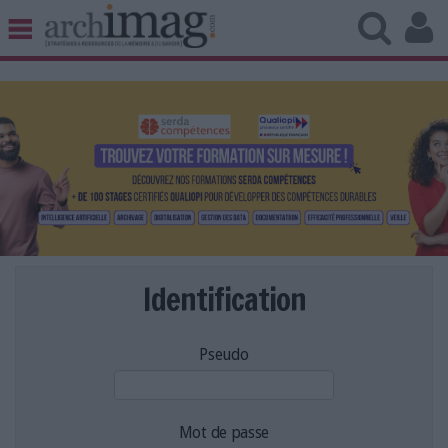
BIBLIOTHÈQUE ÉDITION
ARCHIVES PATRIMOINE
VEILLE DOCUMENTATION
DÉMAT CLOUD
UNIVERS DATA
TRAVAIL COLLABORATIF
VIE NUMÉRIQUE
NUMÉRIQUE RESPONSABLE
Identification
Pseudo
LES DOSSIERS
LES NEWSLETTERS
LE MAGAZINE
Mot de passe