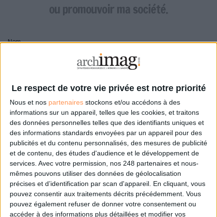
LES GUIDES PRATIQUES
ou promouvoir ma société.
LES BASES DE DONNÉES
L'ESPACE EMPLOI
Nom
L'AGENDA
L'ANNUAIRE DES ACTEURS
LES LIVRES BLANCS
Pseudo
LES SUPPLÉMENTS
Le respect de votre vie privée est notre priorité
Nous et nos
partenaires
stockons et/ou accédons à des
NOS OFFRES D'ABONNEMENTS
Mon pseudo sera affiché à côté de mes commentaires
informations sur un appareil, telles que les cookies, et traitons
des données personnelles telles que des identifiants uniques et
Prénom
des informations standards envoyées par un appareil pour des
publicités et du contenu personnalisés, des mesures de publicité
et de contenu, des études d'audience et le développement de
services.
Avec votre permission, nos 248 partenaires et nous-
Adresse de courriel
mêmes pouvons utiliser des données de géolocalisation
Je recevrais un email de confirmation à cette
précises et d’identification par scan d'appareil. En cliquant, vous
adresse
pouvez consentir aux traitements décrits précédemment. Vous
pouvez également refuser de donner votre consentement ou
accéder à des informations plus détaillées et modifier vos