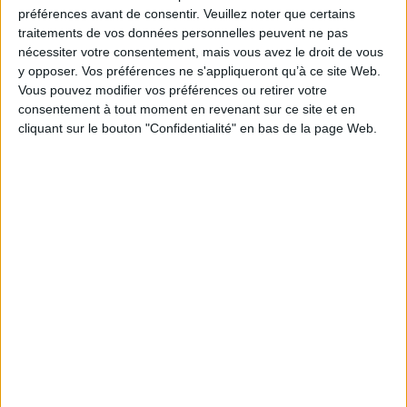
Je m'abonne à la newsletter du site Archimag.com
préférences avant de consentir.
Veuillez noter que certains
traitements de vos données personnelles peuvent ne pas
Filtre anti-spam
nécessiter votre consentement, mais vous avez le droit de vous
y opposer. Vos préférences ne s'appliqueront qu’à ce site Web.
Vous pouvez modifier vos préférences ou retirer votre
consentement à tout moment en revenant sur ce site et en
cliquant sur le bouton "Confidentialité" en bas de la page Web.
J'ai déjà un compte, je me connecte à Archimag.com