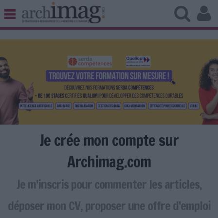
BIBLIOTHÈQUE ÉDITION
ARCHIVES PATRIMOINE
VEILLE DOCUMENTATION
DÉMAT CLOUD
UNIVERS DATA
TRAVAIL COLLABORATIF
VIE NUMÉRIQUE
NUMÉRIQUE RESPONSABLE
Je crée mon compte sur
Archimag.com
Je m'inscris pour commenter les articles,
LES DOSSIERS
LES NEWSLETTERS
déposer mon CV, proposer une offre d'emploi
LE MAGAZINE