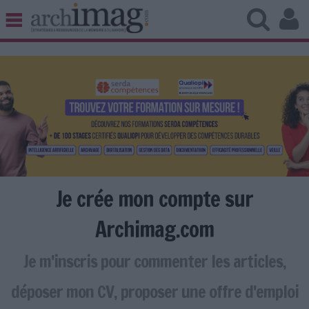
BIBLIOTHÈQUE ÉDITION
ARCHIVES PATRIMOINE
VEILLE DOCUMENTATION
DÉMAT CLOUD
UNIVERS DATA
TRAVAIL COLLABORATIF
VIE NUMÉRIQUE
NUMÉRIQUE RESPONSABLE
Je crée mon compte sur
Archimag.com
Je m'inscris pour commenter les articles,
LES DOSSIERS
LES NEWSLETTERS
déposer mon CV, proposer une offre d'emploi
LE MAGAZINE