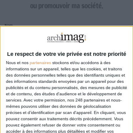
LES GUIDES PRATIQUES
ou promouvoir ma société.
LES BASES DE DONNÉES
L'ESPACE EMPLOI
Nom
L'AGENDA
L'ANNUAIRE DES ACTEURS
LES LIVRES BLANCS
Pseudo
LES SUPPLÉMENTS
Le respect de votre vie privée est notre priorité
Nous et nos
partenaires
stockons et/ou accédons à des
NOS OFFRES D'ABONNEMENTS
Mon pseudo sera affiché à côté de mes commentaires
informations sur un appareil, telles que les cookies, et traitons
des données personnelles telles que des identifiants uniques et
Prénom
des informations standards envoyées par un appareil pour des
publicités et du contenu personnalisés, des mesures de publicité
et de contenu, des études d'audience et le développement de
services.
Avec votre permission, nos 248 partenaires et nous-
Adresse de courriel
mêmes pouvons utiliser des données de géolocalisation
Je recevrais un email de confirmation à cette
précises et d’identification par scan d'appareil. En cliquant, vous
adresse
pouvez consentir aux traitements décrits précédemment. Vous
pouvez également refuser de donner votre consentement ou
accéder à des informations plus détaillées et modifier vos