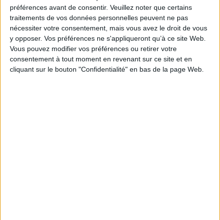
Je m'abonne à la newsletter du site Archimag.com
préférences avant de consentir.
Veuillez noter que certains
traitements de vos données personnelles peuvent ne pas
Filtre anti-spam
nécessiter votre consentement, mais vous avez le droit de vous
y opposer. Vos préférences ne s'appliqueront qu’à ce site Web.
Vous pouvez modifier vos préférences ou retirer votre
consentement à tout moment en revenant sur ce site et en
cliquant sur le bouton "Confidentialité" en bas de la page Web.
J'ai déjà un compte, je me connecte à Archimag.com