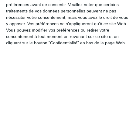
Je m'abonne à la newsletter du site Archimag.com
préférences avant de consentir.
Veuillez noter que certains
traitements de vos données personnelles peuvent ne pas
Filtre anti-spam
nécessiter votre consentement, mais vous avez le droit de vous
y opposer. Vos préférences ne s'appliqueront qu’à ce site Web.
Vous pouvez modifier vos préférences ou retirer votre
consentement à tout moment en revenant sur ce site et en
cliquant sur le bouton "Confidentialité" en bas de la page Web.
J'ai déjà un compte, je me connecte à Archimag.com