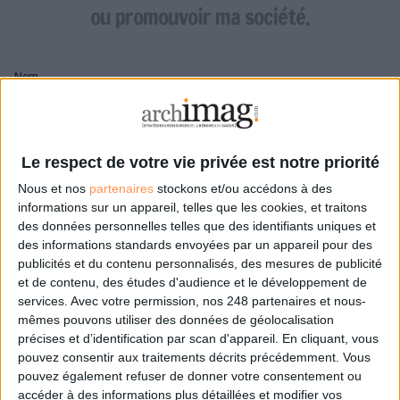
LES GUIDES PRATIQUES
ou promouvoir ma société.
LES BASES DE DONNÉES
L'ESPACE EMPLOI
Nom
L'AGENDA
L'ANNUAIRE DES ACTEURS
LES LIVRES BLANCS
Pseudo
LES SUPPLÉMENTS
Le respect de votre vie privée est notre priorité
Nous et nos
partenaires
stockons et/ou accédons à des
NOS OFFRES D'ABONNEMENTS
Mon pseudo sera affiché à côté de mes commentaires
informations sur un appareil, telles que les cookies, et traitons
des données personnelles telles que des identifiants uniques et
Prénom
des informations standards envoyées par un appareil pour des
publicités et du contenu personnalisés, des mesures de publicité
et de contenu, des études d'audience et le développement de
services.
Avec votre permission, nos 248 partenaires et nous-
Adresse de courriel
mêmes pouvons utiliser des données de géolocalisation
Je recevrais un email de confirmation à cette
précises et d’identification par scan d'appareil. En cliquant, vous
adresse
pouvez consentir aux traitements décrits précédemment. Vous
pouvez également refuser de donner votre consentement ou
accéder à des informations plus détaillées et modifier vos