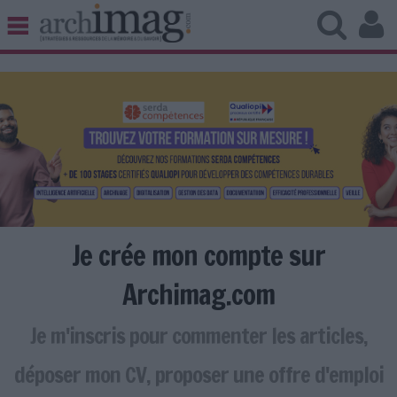
BIBLIOTHÈQUE ÉDITION
ARCHIVES PATRIMOINE
VEILLE DOCUMENTATION
DÉMAT CLOUD
UNIVERS DATA
TRAVAIL COLLABORATIF
VIE NUMÉRIQUE
NUMÉRIQUE RESPONSABLE
Je crée mon compte sur
Archimag.com
Je m'inscris pour commenter les articles,
LES DOSSIERS
LES NEWSLETTERS
déposer mon CV, proposer une offre d'emploi
LE MAGAZINE