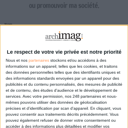
LES GUIDES PRATIQUES
ou promouvoir ma société.
LES BASES DE DONNÉES
L'ESPACE EMPLOI
Nom
L'AGENDA
L'ANNUAIRE DES ACTEURS
LES LIVRES BLANCS
Pseudo
LES SUPPLÉMENTS
Le respect de votre vie privée est notre priorité
Nous et nos
partenaires
stockons et/ou accédons à des
NOS OFFRES D'ABONNEMENTS
Mon pseudo sera affiché à côté de mes commentaires
informations sur un appareil, telles que les cookies, et traitons
des données personnelles telles que des identifiants uniques et
Prénom
des informations standards envoyées par un appareil pour des
publicités et du contenu personnalisés, des mesures de publicité
et de contenu, des études d'audience et le développement de
services.
Avec votre permission, nos 248 partenaires et nous-
Adresse de courriel
mêmes pouvons utiliser des données de géolocalisation
Je recevrais un email de confirmation à cette
précises et d’identification par scan d'appareil. En cliquant, vous
adresse
pouvez consentir aux traitements décrits précédemment. Vous
pouvez également refuser de donner votre consentement ou
accéder à des informations plus détaillées et modifier vos