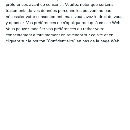
Je m'abonne à la newsletter du site Archimag.com
préférences avant de consentir.
Veuillez noter que certains
traitements de vos données personnelles peuvent ne pas
Filtre anti-spam
nécessiter votre consentement, mais vous avez le droit de vous
y opposer. Vos préférences ne s'appliqueront qu’à ce site Web.
Vous pouvez modifier vos préférences ou retirer votre
consentement à tout moment en revenant sur ce site et en
cliquant sur le bouton "Confidentialité" en bas de la page Web.
J'ai déjà un compte, je me connecte à Archimag.com