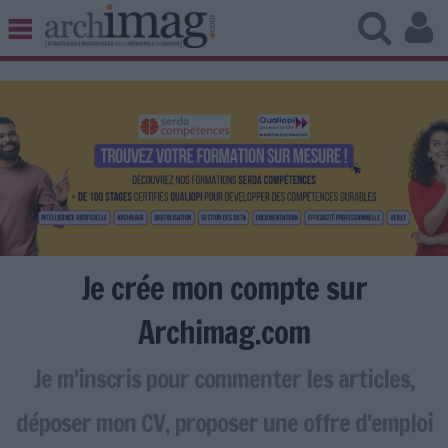
BIBLIOTHÈQUE ÉDITION
ARCHIVES PATRIMOINE
VEILLE DOCUMENTATION
DÉMAT CLOUD
UNIVERS DATA
TRAVAIL COLLABORATIF
VIE NUMÉRIQUE
NUMÉRIQUE RESPONSABLE
Je crée mon compte sur
Archimag.com
Je m'inscris pour commenter les articles,
LES DOSSIERS
LES NEWSLETTERS
déposer mon CV, proposer une offre d'emploi
LE MAGAZINE