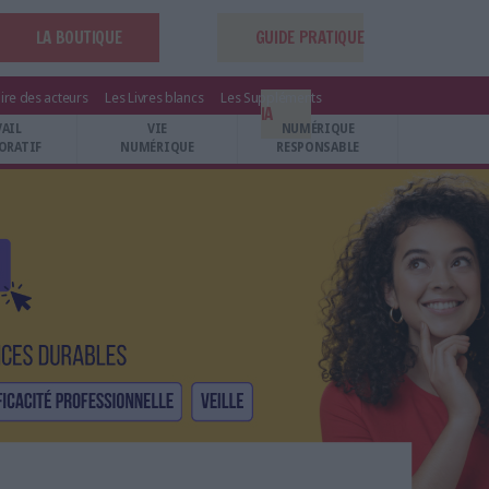
LA BOUTIQUE
GUIDE PRATIQUE
ire des acteurs
Les Livres blancs
Les Suppléments
IA
VAIL
VIE
NUMÉRIQUE
ORATIF
NUMÉRIQUE
RESPONSABLE