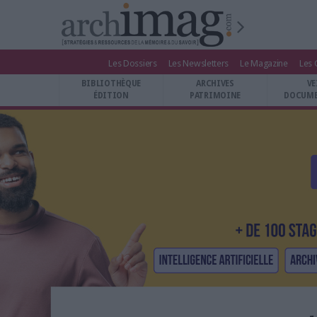
Les Dossiers
Les Newsletters
Le Magazine
Les 
BIBLIOTHÈQUE ÉDITION
BIBLIOTHÈQUE
ARCHIVES
VE
ARCHIVES PATRIMOINE
ÉDITION
PATRIMOINE
DOCUME
VEILLE DOCUMENTATION
DÉMAT CLOUD
UNIVERS DATA
TRAVAIL COLLABORATIF
VIE NUMÉRIQUE
NUMÉRIQUE RESPONSABLE
LES DOSSIERS