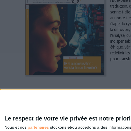
l'IA excelle 
traduction, q
sonne-t-elle 
annonce-t-el
étape du cyc
la diffusion,
l'analyse, où
indispensabl
éthique, vér
redéfinir le
pour transfo
Le respect de votre vie privée est notre priori
Nous et nos
partenaires
stockons et/ou accédons à des informations s