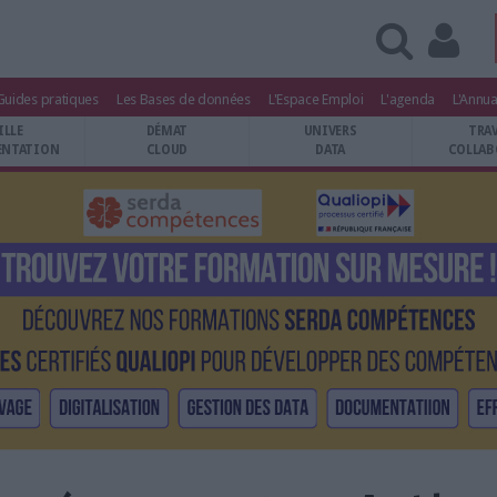
Guides pratiques
Les Bases de données
L'Espace Emploi
L'agenda
L'Annua
ILLE
DÉMAT
UNIVERS
TRA
NTATION
CLOUD
DATA
COLLAB