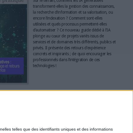
Sur le terrain, comment les IA génératives
transforment-elles la gestion des connaissances,
la recherche d’information et sa valorisation, ou
encore l’indexation ? Comment sont-elles
utilisées et quels processus permettent-elles
d’automatiser ? Ce nouveau guide dédié à l’IA
plonge au cœur de projets variés issus de
services et de domaines très différents, publics et
privés. Il présente des retours d’expérience
concrets et inspirants ; de quoi encourager les
professionnels dans l’intégration de ces
technologies !
*
elles telles que des identifiants uniques et des informations