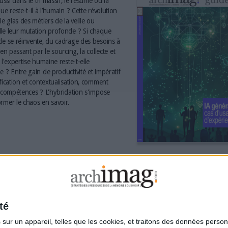
aussi dans le tri massif, le résumé ou la
ue reste-t-il à l’humain ? Cette révolution
le glas des métiers de la veille ou
le leur mutation profonde ? Si chaque
le se réinvente, du cadrage des besoins à
 en passant par le sourcing, la collecte et
 l'expertise humaine reste-t-elle
e ? Entre gain de productivité et impératif
ification et contextualisation, comment
s compétences ? L'hybridation s'impose
rmer le chaos en savoir.
té
ur un appareil, telles que les cookies, et traitons des données personn