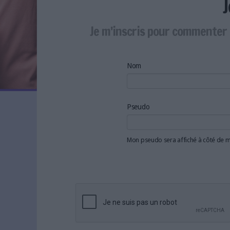
LES NEWSLETTERS
LE MAGAZINE
Je m'inscris pour commenter 
LES GUIDES PRATIQUES
LES BASES DE DONNÉES
L'ESPACE EMPLOI
Nom
L'AGENDA
L'ANNUAIRE DES ACTEURS
LES LIVRES BLANCS
Pseudo
LES SUPPLÉMENTS
Mon pseudo sera affiché à côté de
NOS OFFRES D'ABONNEMENTS