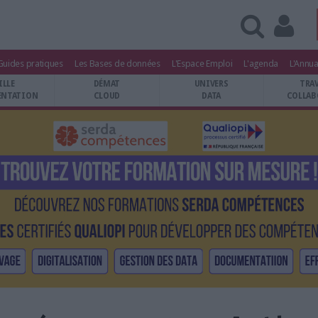
Guides pratiques
Les Bases de données
L'Espace Emploi
L'agenda
L'Annua
ILLE
DÉMAT
UNIVERS
TRA
NTATION
CLOUD
DATA
COLLAB