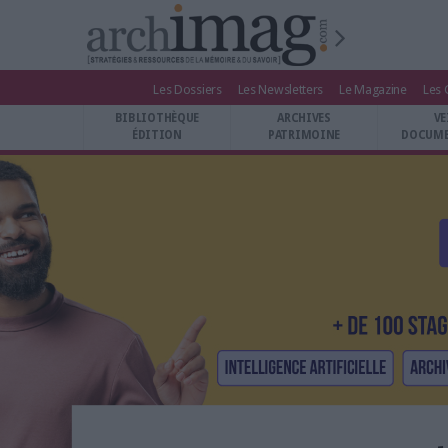
Les Dossiers
Les Newsletters
Le Magazine
Les 
BIBLIOTHÈQUE ÉDITION
BIBLIOTHÈQUE
ARCHIVES
VE
ARCHIVES PATRIMOINE
ÉDITION
PATRIMOINE
DOCUME
VEILLE DOCUMENTATION
DÉMAT CLOUD
UNIVERS DATA
TRAVAIL COLLABORATIF
VIE NUMÉRIQUE
NUMÉRIQUE RESPONSABLE
LES DOSSIERS