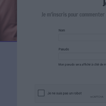
LES NEWSLETTERS
LE MAGAZINE
Je m'inscris pour commenter 
LES GUIDES PRATIQUES
LES BASES DE DONNÉES
L'ESPACE EMPLOI
Nom
L'AGENDA
L'ANNUAIRE DES ACTEURS
LES LIVRES BLANCS
Pseudo
LES SUPPLÉMENTS
Mon pseudo sera affiché à côté de
NOS OFFRES D'ABONNEMENTS