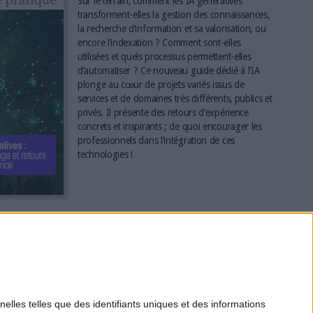
Sur le terrain, comment les IA génératives
transforment-elles la gestion des connaissances,
la recherche d’information et sa valorisation, ou
encore l’indexation ? Comment sont-elles
utilisées et quels processus permettent-elles
d’automatiser ? Ce nouveau guide dédié à l’IA
plonge au cœur de projets variés issus de
services et de domaines très différents, publics et
privés. Il présente des retours d’expérience
concrets et inspirants ; de quoi encourager les
professionnels dans l’intégration de ces
technologies !
*
elles telles que des identifiants uniques et des informations