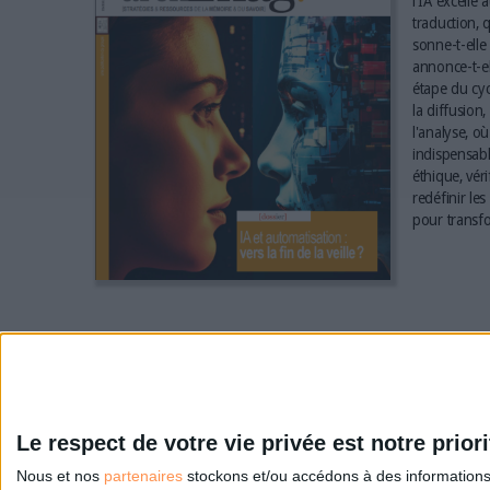
l'IA excelle 
traduction, q
sonne-t-elle 
annonce-t-el
étape du cyc
la diffusion,
l'analyse, où
indispensabl
éthique, vér
redéfinir le
pour transfo
Le respect de votre vie privée est notre priori
Nous et nos
partenaires
stockons et/ou accédons à des informations s