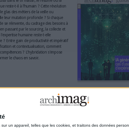
aussi dans le tri massif, le résumé ou la
ue reste-t-il à l’humain ? Cette révolution
le glas des métiers de la veille ou
le leur mutation profonde ? Si chaque
le se réinvente, du cadrage des besoins à
 en passant par le sourcing, la collecte et
 l'expertise humaine reste-t-elle
e ? Entre gain de productivité et impératif
ification et contextualisation, comment
s compétences ? L'hybridation s'impose
rmer le chaos en savoir.
té
ur un appareil, telles que les cookies, et traitons des données personn