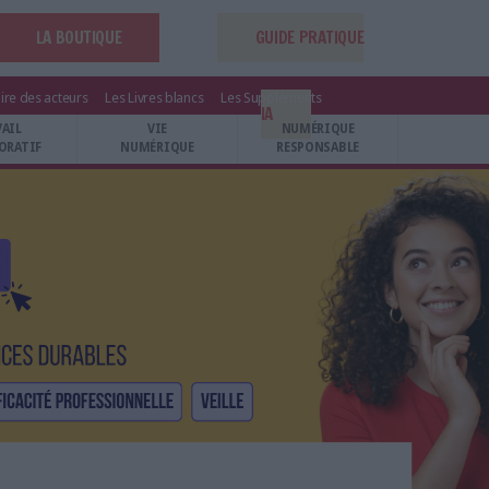
LA BOUTIQUE
GUIDE PRATIQUE
ire des acteurs
Les Livres blancs
Les Suppléments
IA
VAIL
VIE
NUMÉRIQUE
ORATIF
NUMÉRIQUE
RESPONSABLE